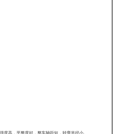
轻，强度高，平整度好，整车轴距短，转弯半径小。