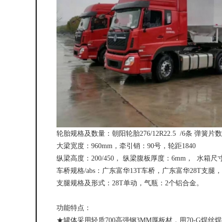
轮胎规格及数量：朝阳轮胎276/12R22.5 /6条 弹簧片数及规
大梁宽度：960mm，牵引销：90号，轮距1840
纵梁高度：200/450， 纵梁腹板厚度：6mm， 水箱尺寸
车桥规格/abs：广东富华13T车桥，广东富华28T支
支腿规格及形式：28T单动，气瓶：2个铝合金。
功能特点：
★罐体采用轻质700高强钢3MM厚板材，用70-G