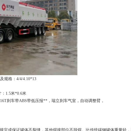
格：4/4/4.10*13
：1.5米*0.6米
腿，16T刹车带ABS带低压报**，瑞立刹车气室，自动调整臂，
焊丝焊接完成保证罐体不裂缝，其他焊接部位不脱焊。比传统碳钢罐体重量