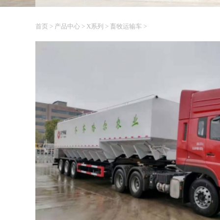
首页
>
产品中心
>
X系列
>
畜牧运输车
>