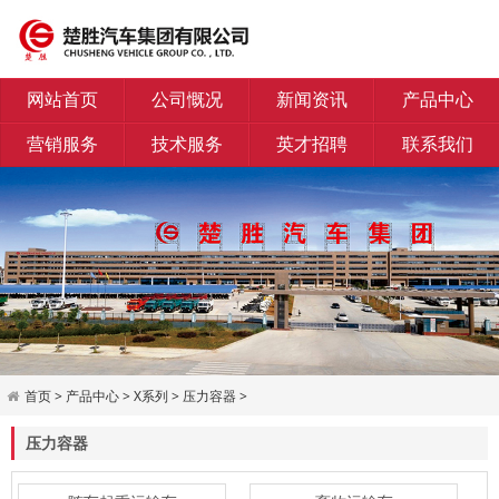
网站首页
公司慨况
新闻资讯
产品中心
营销服务
技术服务
英才招聘
联系我们
首页
>
产品中心
>
X系列
>
压力容器
>
压力容器