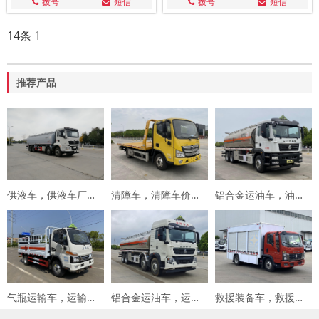
拨号
短信
拨号
短信
14条
1
推荐产品
供液车，供液车厂家，专用车厂家，楚胜集团
清障车，清障车价格，楚胜集团
铝合金运油车，油罐车，楚胜汽车集团
气瓶运输车，运输车价格，楚胜汽车集团
铝合金运油车，运油车厂家，楚胜汽车集团
救援装备车，救援车，楚胜汽车集团