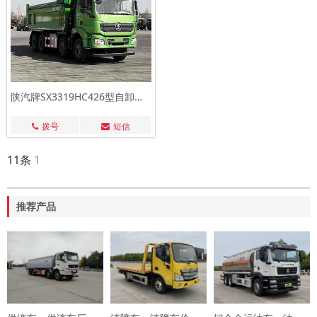
陕汽牌SX3319HC426型自卸汽车
拨号
短信
11条
1
推荐产品