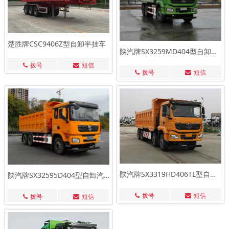
楚胜牌CSC9406Z型自卸半挂车
陕汽牌SX3259MD404型自卸汽车
拨号
短信
拨号
短信
陕汽牌SX3319HD406TL型自卸汽车
陕汽牌SX32595D404型自卸汽车
拨号
短信
拨号
短信