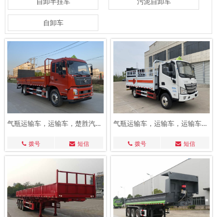
自卸半挂车
污泥自卸车
自卸车
气瓶运输车，运输车，楚胜汽车集团
气瓶运输车，运输车，运输车价格，楚胜汽车集团
拨号
短信
拨号
短信