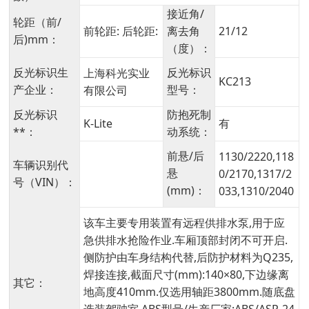
接近角/
轮距（前/
前轮距: 后轮距:
离去角
21/12
后)mm：
（度）：
反光标识生
反光标识
上海科光实业
KC213
产企业：
型号：
有限公司
反光标识
防抱死制
K-Lite
有
**：
动系统：
前悬/后
1130/2220,118
车辆识别代
悬
0/2170,1317/2
号（VIN）：
(mm)：
033,1310/2040
该车主要专用装置有远程供排水泵,用于应
急供排水抢险作业.车厢顶部封闭不可开启.
侧防护由车身结构代替,后防护材料为Q235,
焊接连接,截面尺寸(mm):140×80,下边缘离
其它：
地高度410mm.仅选用轴距3800mm.随底盘