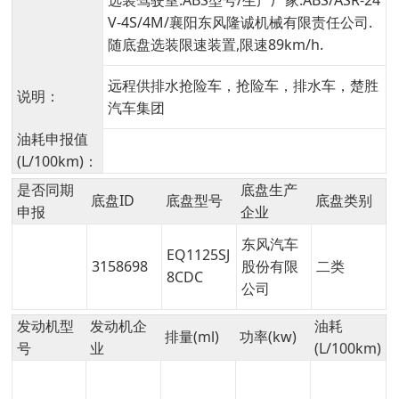
选装驾驶室.ABS型号/生产厂家:ABS/ASR-24
V-4S/4M/襄阳东风隆诚机械有限责任公司.
随底盘选装限速装置,限速89km/h.
远程供排水抢险车，抢险车，排水车，楚胜
说明：
汽车集团
油耗申报值
(L/100km)：
是否同期
底盘生产
底盘ID
底盘型号
底盘类别
申报
企业
东风汽车
EQ1125SJ
3158698
股份有限
二类
8CDC
公司
发动机型
发动机企
油耗
排量(ml)
功率(kw)
号
业
(L/100km)