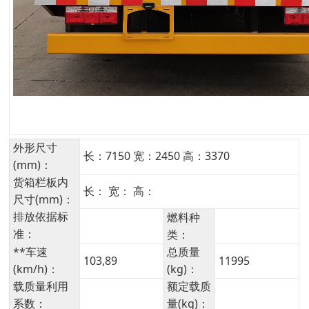
外形尺寸
长：7150 宽：2450 高：3370
(mm)：
货箱栏板内
长： 宽： 高：
尺寸(mm)：
排放依据标
燃料种
准：
类：
**车速
总质量
103,89
11995
(km/h)：
(kg)：
载质量利用
额定载质
系数：
量(kg)：