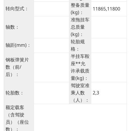
整备质量
转向型式：
11865,11800
(kg)：
准拖挂车
轴数：
总质量
(kg)：
轮胎规
轴距(mm)：
格：
半挂车鞍
钢板弹簧片
座**允
数（前/
许承载质
后）：
量(kg)：
驾驶室准
轮胎数：
乘人数
2,3
（人）：
额定载客
（含驾驶
员）（座位
数）：