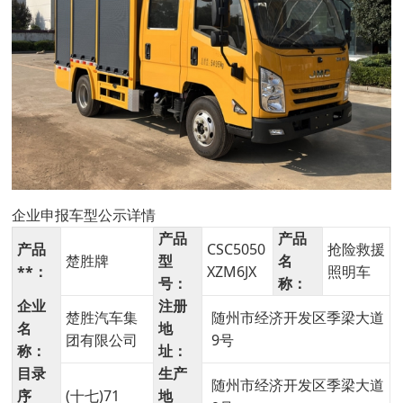
企业申报车型公示详情
产品
产品
产品
CSC5050
抢险救援
楚胜牌
型
名
**：
XZM6JX
照明车
号：
称：
企业
注册
楚胜汽车集
随州市经济开发区季梁大道
名
地
团有限公司
9号
称：
址：
目录
生产
随州市经济开发区季梁大道
序
(十七)71
地