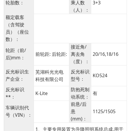
轮胎数：
乘人数
3+3
（人）：
额定载客
（含驾驶
员）（座位
数）：
接近角/
轮距（前/
前轮距: 后轮距:
离去角
20/16,18/16
后)mm：
（度）：
反光标识生
反光标识
芜湖科光光电
KO524
产企业：
型号：
科技有限公司
反光标识
防抱死制
K-Lite
有
**：
动系统：
前悬/后
车辆识别代
悬
1125/1505
号（VIN）：
(mm)：
1、主要专用装置为升降照明系统总成,用于