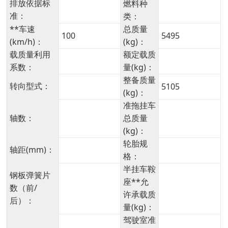
排放依据标
燃料种
准：
类：
**车速
总质量
100
5495
(km/h)：
(kg)：
载质量利用
额定载质
系数：
量(kg)：
整备质量
转向型式：
5105
(kg)：
准拖挂车
轴数：
总质量
(kg)：
轮胎规
轴距(mm)：
格：
半挂车鞍
钢板弹簧片
座**允
数（前/
许承载质
后）：
量(kg)：
驾驶室准