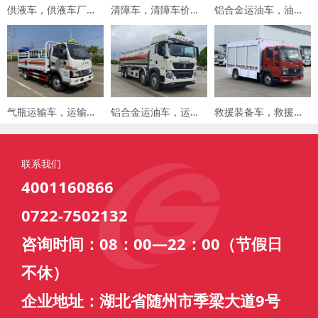
供液车，供液车厂家，专用车厂家，楚胜集团
清障车，清障车价格，楚胜集团
铝合金运油车，油罐车，楚胜汽车集团
气瓶运输车，运输车价格，楚胜汽车集团
铝合金运油车，运油车厂家，楚胜汽车集团
救援装备车，救援车，楚胜汽车集团
联系我们
4001160866
0722-7502132
咨询时间：08：00—22：00（节假日
不休）
企业地址：湖北省随州市季梁大道9号