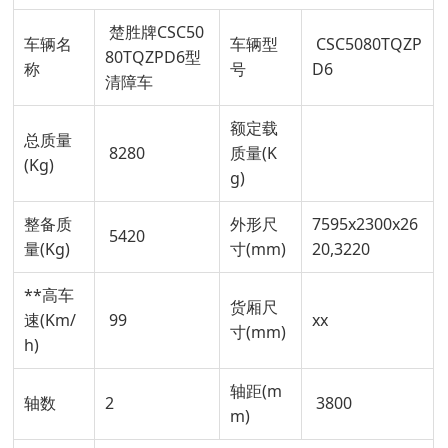
楚胜牌CSC50
车辆名
车辆型
CSC5080TQZP
80TQZPD6型
称
号
D6
清障车
额定载
总质量
8280
质量(K
(Kg)
g)
整备质
外形尺
7595x2300x26
5420
量(Kg)
寸(mm)
20,3220
**高车
货厢尺
速(Km/
99
xx
寸(mm)
h)
轴距(m
轴数
2
3800
m)