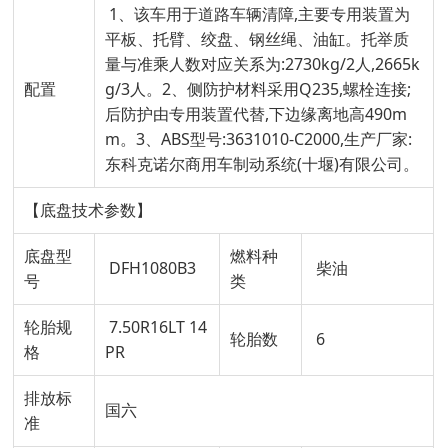
1、该车用于道路车辆清障,主要专用装置为
平板、托臂、绞盘、钢丝绳、油缸。托举质
量与准乘人数对应关系为:2730kg/2人,2665k
配置
g/3人。2、侧防护材料采用Q235,螺栓连接;
后防护由专用装置代替,下边缘离地高490m
m。3、ABS型号:3631010-C2000,生产厂家:
东科克诺尔商用车制动系统(十堰)有限公司。
【底盘技术参数】
底盘型
燃料种
DFH1080B3
柴油
号
类
轮胎规
7.50R16LT 14
轮胎数
6
格
PR
排放标
国六
准