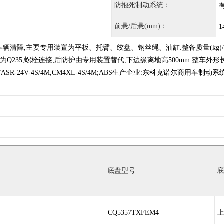
防抱死制动系统：
前悬/后悬(mm)：
1
障,主要专用装置为平板、托臂、绞盘、钢丝绳、油缸.整备质量(kg)/托举质量(kg)对
材料为Q235,螺栓连接;后防护由专用装置替代,下边缘离地高500mm.整车外形长/轴距对应关
ABS/ASR-24V-4S/4M,CM4XL-4S/4M;ABS生产企业:东科克诺尔
底盘型号
底
CQ5357TXFEM4