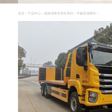
首页
>
产品中心
>
道路清障专用车系列
>
平板型清障车
>