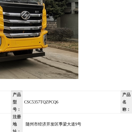
产品
产品
型
CSC5357TQZPCQ6
名
号：
称：
注册
地
随州市经济开发区季梁大道9号
址：