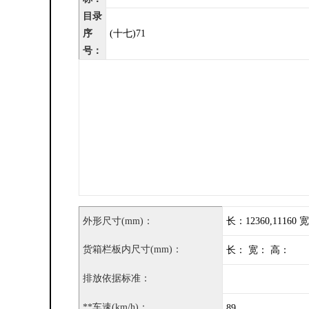
目录
序
(十七)71
号：
外形尺寸(mm)：
长：12360,11160 宽
货箱栏板内尺寸(mm)：
长： 宽： 高：
排放依据标准：
**车速(km/h)：
89