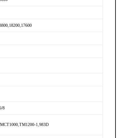
8800,18200,17600
6/8
MCT1000,TM1200-1,983D