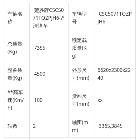
楚胜牌CSC50
车辆名
车辆型
CSC5071TQZP
71TQZPJH6型
称
号
JH6
清障车
额定载
总质量
7355
质量(K
(Kg)
g)
整备质
外形尺
6620x2300x22
4500
量(Kg)
寸(mm)
40
**高车
货厢尺
速(Km/
100
xx
寸(mm)
h)
轴距(m
轴数
2
3365,3845
m)