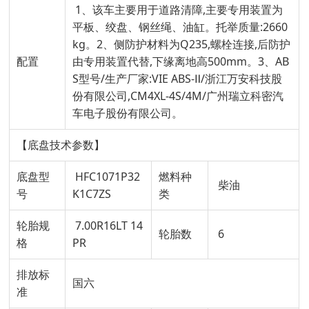
1、该车主要用于道路清障,主要专用装置为
平板、绞盘、钢丝绳、油缸。托举质量:2660
kg。2、侧防护材料为Q235,螺栓连接,后防护
配置
由专用装置代替,下缘离地高500mm。3、AB
S型号/生产厂家:VIE ABS-Ⅱ/浙江万安科技股
份有限公司,CM4XL-4S/4M/广州瑞立科密汽
车电子股份有限公司。
【底盘技术参数】
底盘型
HFC1071P32
燃料种
柴油
号
K1C7ZS
类
轮胎规
7.00R16LT 14
轮胎数
6
格
PR
排放标
国六
准