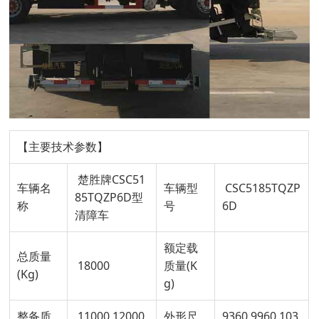
【主要技术参数】
楚胜牌CSC51
车辆名
车辆型
CSC5185TQZP
85TQZP6D型
称
号
6D
清障车
额定载
总质量
18000
质量(K
(Kg)
g)
整备质
11000,12000,
外形尺
9360,9960,103