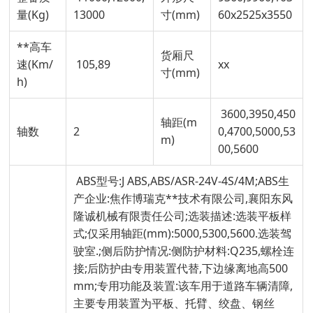
量(Kg)
13000
寸(mm)
60x2525x3550
**高车
货厢尺
速(Km/
105,89
xx
寸(mm)
h)
3600,3950,450
轴距(m
轴数
2
0,4700,5000,53
m)
00,5600
ABS型号:J ABS,ABS/ASR-24V-4S/4M;ABS生
产企业:焦作博瑞克**技术有限公司,襄阳东风
隆诚机械有限责任公司;选装描述:选装平板样
式;仅采用轴距(mm):5000,5300,5600.选装驾
驶室.;侧后防护情况:侧防护材料:Q235,螺栓连
接;后防护由专用装置代替,下边缘离地高500
mm;专用功能及装置:该车用于道路车辆清障,
主要专用装置为平板、托臂、绞盘、钢丝