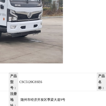
产品
产品
型
CSC5120GSSE6
名
号：
称：
注册
地
随州市经济开发区季梁大道9号
址：