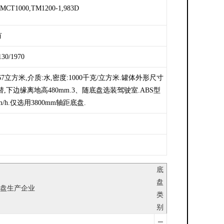
MCT1000,TM1200-1,983D
有
130/1970
立方米,介质:水,密度:1000千克/立方米.罐体外形尺寸
构代替,下边缘离地高480mm.3、随底盘选装驾驶室.ABS型
/h.仅选用3800mm轴距底盘.
底
盘
盘生产企业
类
别