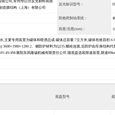
有限公司,常州华日升反光材料有限
反光标识型号：
D
业制造膜结构（上海）有限公司
防抱死制动系统：
前悬/后悬(mm)：
1
,主要专用装置为罐体和喷洒总成.罐体总容量:7立方米,罐体有效容积:6.67
m):3600×1980×1280.2、侧防护材料为Q235,螺栓连接,后防护由车身结
R-24V-4S/4M/襄阳东风隆诚机械有限责任公司.随底盘选装限速装置,限速89km
底盘型号
底