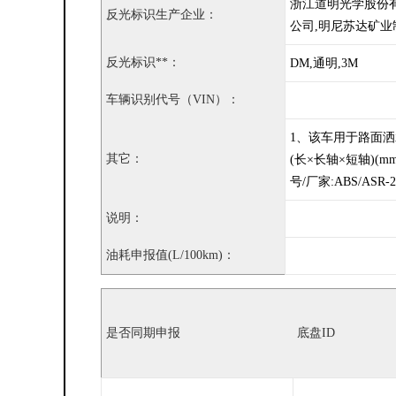
浙江道明光学股份
反光标识生产企业：
公司,明尼苏达矿
反光标识**：
DM,通明,3M
车辆识别代号（VIN）：
1、该车用于路面洒水
其它：
(长×长轴×短轴)(m
号/厂家:ABS/AS
说明：
油耗申报值(L/100km)：
是否同期申报
底盘ID