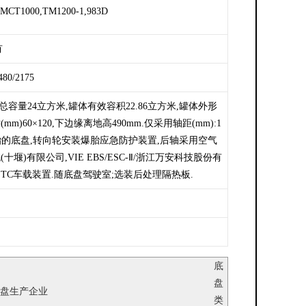
MCT1000,TM1200-1,983D
有
480/2175
总容量24立方米,罐体有效容积22.86立方米,罐体外形
mm)60×120,下边缘离地高490mm.仅采用轴距(mm):1
午线轮胎的底盘,转向轮安装爆胎应急防护装置,后轴采用空气
)有限公司,VIE EBS/ESC-Ⅱ/浙江万安科技股份有
直接供电式ETC车载装置.随底盘驾驶室;选装后处理隔热板.
底
盘
盘生产企业
类