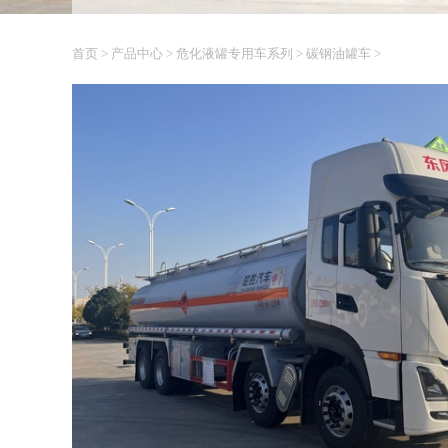
首页
>
产品中心
>
危化液罐专用车系列
>
碳钢油罐车
>