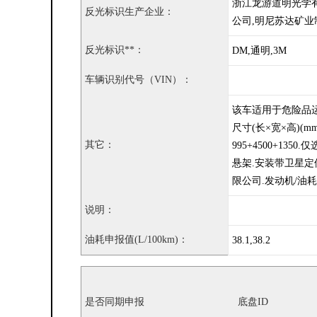
浙江龙游道明光学
反光标识生产企业：
公司,明尼苏达矿业
反光标识**：
DM,通明,3M
车辆识别代号（VIN）：
该车适用于危险品运输
尺寸(长×宽×高)(mm
其它：
995+4500+1
悬架.安装带卫星定位
限公司.发动机/油耗值(
说明：
油耗申报值(L/100km)：
38.1,38.2
是否同期申报
底盘ID