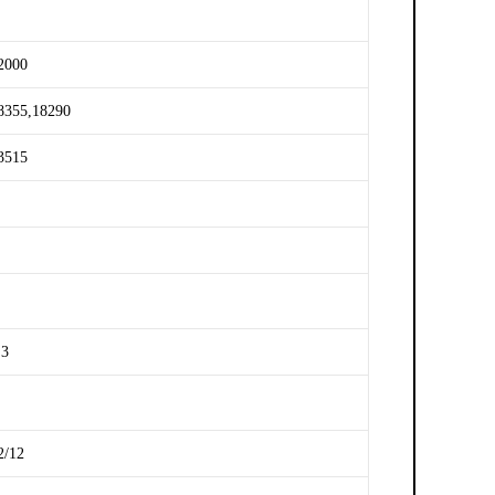
2000
8355,18290
3515
,3
2/12