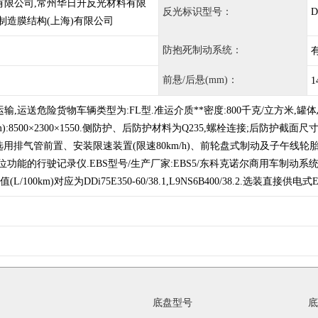
有限公司,常州华日升反光材料有限
反光标识型号：
D
制造膜结构(上海)有限公司
防抱死制动系统：
前悬/后悬(mm)：
1
,运送危险货物车辆类型为:FL型.准运介质**密度:800千克/立方米,罐体
):8500×2300×1550.侧防护、后防护材料为Q235,螺栓连接;后防护截面尺寸(
350.仅选用排气管前置、安装限速装置(限速80km/h)、前轮盘式制动及子
功能的行驶记录仪.EBS型号/生产厂家:EBS5/东科克诺尔商用车制动系统(十堰
L/100km)对应为DDi75E350-60/38.1,L9NS6B400/38.2.选装
底盘型号
底