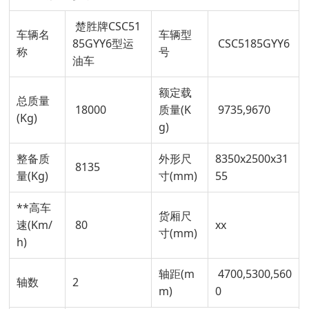
楚胜牌CSC51
车辆名
车辆型
85GYY6型运
CSC5185GYY6
称
号
油车
额定载
总质量
18000
质量(K
9735,9670
(Kg)
g)
整备质
外形尺
8350x2500x31
8135
量(Kg)
寸(mm)
55
**高车
货厢尺
速(Km/
80
xx
寸(mm)
h)
轴距(m
4700,5300,560
轴数
2
m)
0