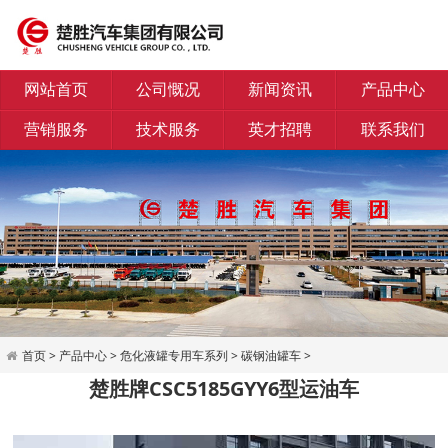
网站首页
公司慨况
新闻资讯
产品中心
营销服务
技术服务
英才招聘
联系我们
首页
>
产品中心
>
危化液罐专用车系列
>
碳钢油罐车
>
楚胜牌CSC5185GYY6型运油车