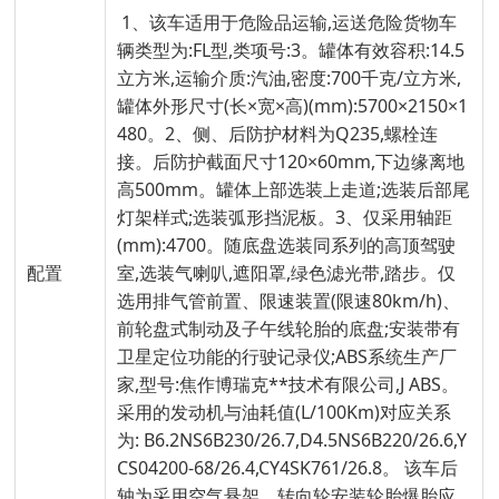
1、该车适用于危险品运输,运送危险货物车
辆类型为:FL型,类项号:3。罐体有效容积:14.5
立方米,运输介质:汽油,密度:700千克/立方米,
罐体外形尺寸(长×宽×高)(mm):5700×2150×1
480。2、侧、后防护材料为Q235,螺栓连
接。后防护截面尺寸120×60mm,下边缘离地
高500mm。罐体上部选装上走道;选装后部尾
灯架样式;选装弧形挡泥板。3、仅采用轴距
(mm):4700。随底盘选装同系列的高顶驾驶
配置
室,选装气喇叭,遮阳罩,绿色滤光带,踏步。仅
选用排气管前置、限速装置(限速80km/h)、
前轮盘式制动及子午线轮胎的底盘;安装带有
卫星定位功能的行驶记录仪;ABS系统生产厂
家,型号:焦作博瑞克**技术有限公司,J ABS。
采用的发动机与油耗值(L/100Km)对应关系
为: B6.2NS6B230/26.7,D4.5NS6B220/26.6,Y
CS04200-68/26.4,CY4SK761/26.8。 该车后
轴为采用空气悬架。转向轮安装轮胎爆胎应