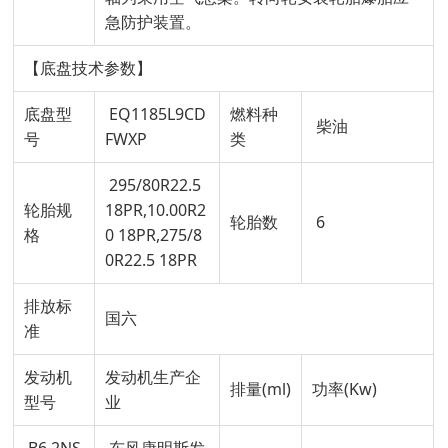
急防护装置。
【底盘技术参数】
底盘型
EQ1185L9CD
燃料种
柴油
号
FWXP
类
295/80R22.5
轮胎规
18PR,10.00R2
轮胎数
6
格
0 18PR,275/8
0R22.5 18PR
排放标
国六
准
发动机
发动机生产企
排量(ml)
功率(Kw)
型号
业
B6.2NS
东风康明斯发