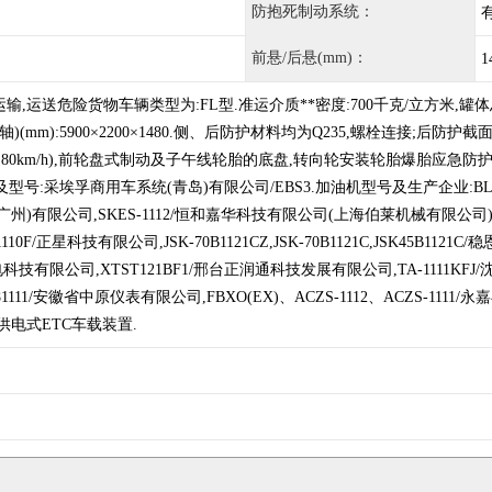
防抱死制动系统：
前悬/后悬(mm)：
1
,运送危险货物车辆类型为:FL型.准运介质**密度:700千克/立方米,罐体总容
)(mm):5900×2200×1480.侧、后防护材料均为Q235,螺栓连接;后防护截
速80km/h),前轮盘式制动及子午线轮胎的底盘,转向轮安装轮胎爆胎应急
及型号:采埃孚商用车系统(青岛)有限公司/EBS3.加油机型号及生产企业:BL
广州)有限公司,SKES-1112/恒和嘉华科技有限公司(上海伯莱机械有限公司),SK
110F/正星科技有限公司,JSK-70B1121CZ,JSK-70B1121C,JSK45B11
科技有限公司,XTST121BF1/邢台正润通科技发展有限公司,TA-1111KFJ
1111/安徽省中原仪表有限公司,FBXO(EX)、ACZS-1112、ACZS-111
供电式ETC车载装置.