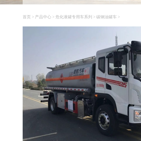
首页
>
产品中心
>
危化液罐专用车系列
>
碳钢油罐车
>