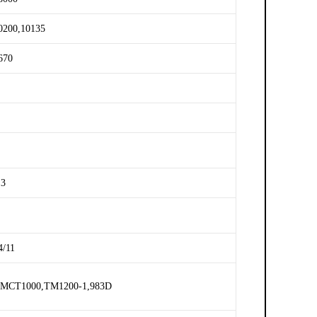
0200,10135
670
,3
4/11
MCT1000,TM1200-1,983D