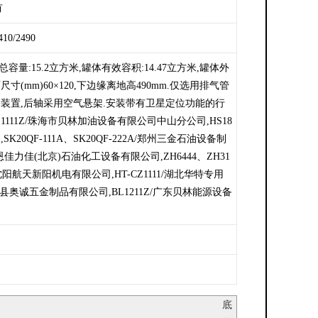
有
410/2490
量:15.2立方米,罐体有效容积:14.47立方米,罐体外
面尺寸(mm)60×120,下边缘离地高490mm.仅选用排气管
防护装置,后轴采用空气悬架.安装带有卫星定位功能的行
1111Z/珠海市贝林加油设备有限公司中山分公司,HS18
20QF-111A、SK20QF-222A/郑州三金石油设备制
21C/稳恩佳力佳(北京)石油化工设备有限公司,ZH6444、ZH31
/沈阳航天新阳机电有限公司,HT-CZ1111/湖北华特专用
1/永嘉县奥诚五金制品有限公司,BL1211Z/广东贝林能源设备
底