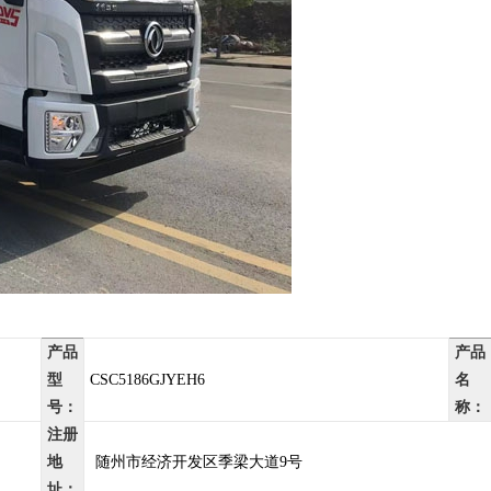
产品
产品
型
CSC5186GJYEH6
名
号：
称：
注册
地
随州市经济开发区季梁大道9号
址：