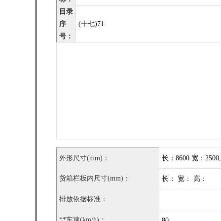
目录
序
(十七)71
号：
外形尺寸(mm)：
长：8600 宽：2500,
货箱栏板内尺寸(mm)：
长： 宽： 高：
排放依据标准：
**车速(km/h)：
80