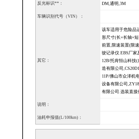
反光标识**：
DM,通明,3M
车辆识别代号（VIN）：
该车适用于危险品运输
形尺寸(长×长轴×短轴
前置,限速装置(限
驶记录仪.EBS厂家
其它：
12B/托肯恒山科技(
造有限公司,CS20D1
11P/佛山市众泽机电
设备有限公司,ZY18
有限公司.选装直接
说明：
油耗申报值(L/100km)：