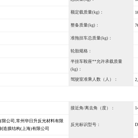
额定载质量(kg)：
1
整备质量(kg)：
7
准拖挂车总质量(kg)：
轮胎规格：
半挂车鞍座**允许承载质量
(kg)：
驾驶室准乘人数（人）：
2
接近角/离去角（度）：
1
有限公司,常州华日升反光材料有限
反光标识型号：
D
制造膜结构(上海)有限公司