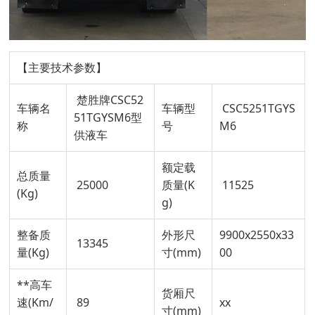
【主要技术参数】
楚胜牌CSC52
车辆名
车辆型
CSC5251TGYS
51TGYSM6型
称
号
M6
供液车
额定载
总质量
25000
质量(K
11525
(Kg)
g)
整备质
外形尺
9900x2550x33
13345
量(Kg)
寸(mm)
00
**高车
货厢尺
速(Km/
89
xx
寸(mm)