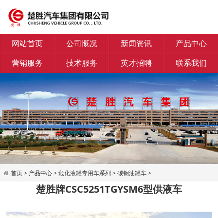
网站首页
公司慨况
新闻资讯
产品中心
营销服务
技术服务
英才招聘
联系我们
首页
>
产品中心
>
危化液罐专用车系列
>
碳钢油罐车
>
楚胜牌CSC5251TGYSM6型供液车