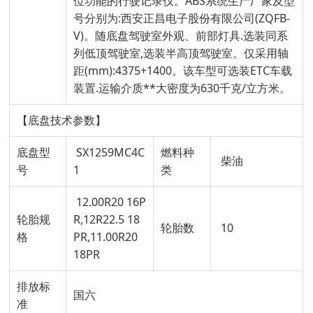
位功能的行驶记录仪。ABS系统生产厂家及型
号分别为:西安正昌电子股份有限公司(ZQFB-
V)。随底盘驾驶室外观、前部灯具.选装同系
列低顶驾驶室,选装半高顶驾驶室。仅采用轴
距(mm):4375+1400。该车型可选装ETC车载
装置.运输介质**大密度为630千克/立方米。
【底盘技术参数】
底盘型
SX1259MC4C
燃料种
柴油
号
1
类
12.00R20 16P
轮胎规
R,12R22.5 18
轮胎数
10
格
PR,11.00R20
18PR
排放标
国六
准