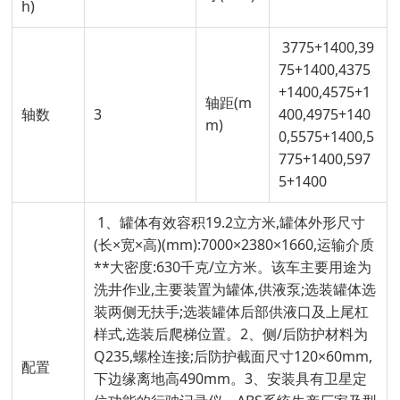
h)
3775+1400,39
75+1400,4375
+1400,4575+1
轴距(m
轴数
3
400,4975+140
m)
0,5575+1400,5
775+1400,597
5+1400
1、罐体有效容积19.2立方米,罐体外形尺寸
(长×宽×高)(mm):7000×2380×1660,运输介质
**大密度:630千克/立方米。该车主要用途为
洗井作业,主要装置为罐体,供液泵;选装罐体选
装两侧无扶手;选装罐体后部供液口及上尾杠
样式,选装后爬梯位置。2、侧/后防护材料为
Q235,螺栓连接;后防护截面尺寸120×60mm,
配置
下边缘离地高490mm。3、安装具有卫星定