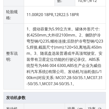
数:
10,9/-,9/12
轮胎规
11.00R20 18PR,12R22.5 18PR
格:
1、搅动容量为5.99立方米。罐体外形尺寸:
长4250mm,大外径2100mm。2、侧防护冷
弯型钢/Q235,螺栓连接;后防护冷弯型钢/Q23
5,焊接,截面尺寸(mm):120×50,离地高:450m
整车说
m。3、随底盘选装普通或半高顶驾驶室。安
明:
装带有卫星定位功能的行驶记录仪。ABS系
统型号为446 004 6300,ABS生产企业为威伯
科汽车系统()有限公司。发动机与油耗值(L/1
00km)对应关系: MC07.28-50/35.1,MC07.31
-50/35.1,MC07.34-50/35.1。
发动机参数
发动机
排量（m
功率（k