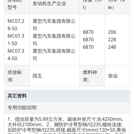
发动机生产企业
型号
l）
w）
MC07.2
重型汽车集团有限公
8-50
司
6870
206
MC07.3
重型汽车集团有限公
6870
228
1-50
司
6870
248
MC07.3
重型汽车集团有限公
4-50
司
排放标
燃料种
国五
柴油
准:
类:
其它资料
专用功能说明:
1、搅动容量为5.99立方米。罐体外形尺寸:长4250mm,
大外径2100mm。2、侧防护冷弯型钢/Q235,螺栓连接;
后防护冷弯型钢/Q235,焊接,截面尺寸(mm):120×50,离地