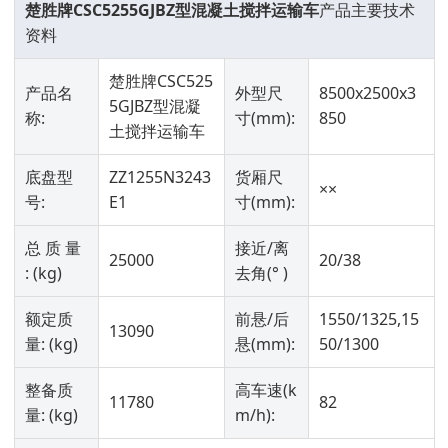
楚胜牌CSC5255GJBZ型混凝土搅拌运输车
产品主要技术
资料
楚胜牌CSC525
产品名
外型尺
8500x2500x3
5GJBZ型混凝
称:
寸(mm):
850
土搅拌运输车
底盘型
ZZ1255N3243
货厢尺
××
号:
E1
寸(mm):
总 质 量
接近/离
25000
20/38
: (kg)
去角(° )
额定质
前悬/后
1550/1325,15
13090
量: (kg)
悬(mm):
50/1300
整备质
高车速(k
11780
82
量: (kg)
m/h):