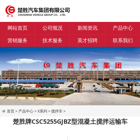
网站首页
公司慨况
新闻资讯
产品中心
营销服务
技术服务
英才招聘
联系我们
首页
>
产品中心
>
X系列
>
搅拌车
>
楚胜牌CSC5255GJBZ型混凝土搅拌运输车