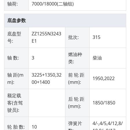
轴荷:
7000/18000(二轴组)
底盘参数
底盘型
ZZ1255N3243
批次:
315
号:
E1
燃油种
轴 数:
3
柴油
类:
轴 距(m
3225+1350,32
前 轮 距
1950,2022
m):
00+1400
(mm):
额定载
后 轮 距
客(含驾
1850/1850
(mm):
驶员):
弹簧片
4/-,4/5,4/12,8/
轮 胎 数:
10