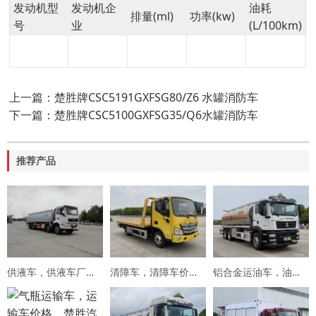
发动机型
发动机企
油耗
排量(ml)
功率(kw)
号
业
(L/100km)
上一篇：楚胜牌CSC5191GXFSG80/Z6 水罐消防车
下一篇：楚胜牌CSC5100GXFSG35/Q6水罐消防车
推荐产品
供液车，供液车厂家，专用车厂家，楚胜集团
清障车，清障车价格，楚胜集团
铝合金运油车，油罐车，楚胜汽车集团