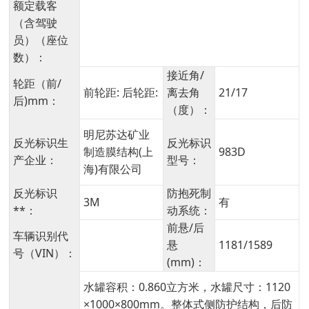
额定载客
（含驾驶
员）（座位
数）：
接近角/
轮距（前/
前轮距: 后轮距:
离去角
21/17
后)mm：
（度）：
明尼苏达矿业
反光标识生
反光标识
制造膜结构(上
983D
产企业：
型号：
海)有限公司
反光标识
防抱死制
3M
有
**：
动系统：
前悬/后
车辆识别代
悬
1181/1589
号（VIN）：
(mm)：
水罐容积：0.860立方米，水罐尺寸：1120
×1000×800mm。整体式侧防护结构，后防