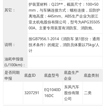
护装置材料：Q23**，截面尺寸：100×50
其它：
mm，与车辆连接方式：螺栓连接，后防护
离地高度：445mm。ABS生产企业为浙江
亚太机电股份有限公司，型号为APG35505
00A。主要专用装置有消防泵、消防炮。
按GB7956.1-2014《消防车 第1部分：通用
说明：
技术条件》的规定，消防员体重以75kg/人
计
油耗申报值
(L/100km)：
是否同期
底盘生产
底盘ID
底盘型号
底盘类别
申报
企业
东风汽车
EQ1040D
3207291
股份有限
二类
16DC
公司