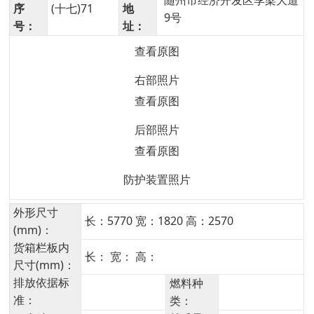
随州市经济开发区季梁大道
序
(十七)71
地
9号
号：
址：
查看原图
右部照片
查看原图
后部照片
查看原图
防护装置照片
外形尺寸
长：5770 宽：1820 高：2570
(mm)：
货箱栏板内
长： 宽： 高：
尺寸(mm)：
排放依据标
燃料种
准：
类：