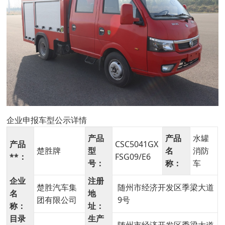
企业申报车型公示详情
产品
产品
水罐
产品
CSC5041GX
楚胜牌
型
名
消防
**：
FSG09/E6
号：
称：
车
企业
注册
楚胜汽车集
随州市经济开发区季梁大道
名
地
团有限公司
9号
称：
址：
目录
生产