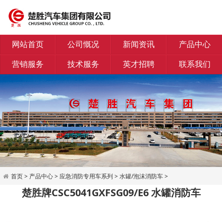
网站首页
公司慨况
新闻资讯
产品中心
营销服务
技术服务
英才招聘
联系我们
首页
>
产品中心
>
应急消防专用车系列
>
水罐/泡沫消防车
>
楚胜牌CSC5041GXFSG09/E6 水罐消防车