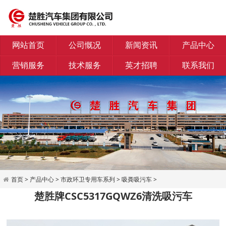
网站首页
公司慨况
新闻资讯
产品中心
营销服务
技术服务
英才招聘
联系我们
首页
>
产品中心
>
市政环卫专用车系列
>
吸粪吸污车
>
楚胜牌CSC5317GQWZ6清洗吸污车