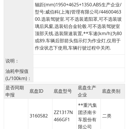
轴距(mm)1950+4625+1350.ABS生产企业/
型号:威伯科(上海)管理有限公司/44600463
00.选装驾驶室.可不选装遮阳罩,可不选装玻
璃后风窗,选装铝合金轮毂.可不选装驾驶室
顶部天线.选装限速装置,**车速(km/h)为80
或89.车辆后部箭头指示灯为作业灯,仅用于
作业状态下使用,车辆行驶过程中关闭.
说明：
油耗申报值
(L/100km)：
是否同期
底盘生产
底盘ID
底盘型号
底盘类别
申报
企业
**重汽集
ZZ1317N
团济南卡
3160582
二类
466GF1
车股份有
限公司