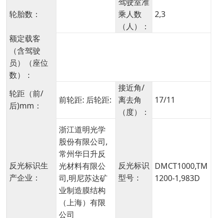
驾驶室准
轮胎数：
乘人数
2,3
（人）：
额定载客
（含驾驶
员）（座位
数）：
接近角/
轮距（前/
前轮距: 后轮距:
离去角
17/11
后)mm：
（度）：
浙江道明光学
股份有限公司,
常州华日升反
反光标识生
反光标识
光材料有限公
DMCT1000,TM
产企业：
型号：
司,明尼苏达矿
1200-1,983D
业制造膜结构
（上海）有限
公司