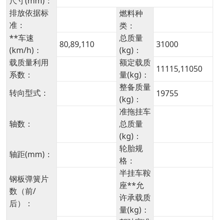
尺寸(mm)：
排放依据标
燃料种
准：
类：
**车速
总质量
80,89,110
31000
(km/h)：
(kg)：
载质量利用
额定载质
11115,11050
系数：
量(kg)：
整备质量
转向型式：
19755
(kg)：
准拖挂车
轴数：
总质量
(kg)：
轮胎规
轴距(mm)：
格：
半挂车鞍
钢板弹簧片
座**允
数（前/
许承载质
后）：
量(kg)：