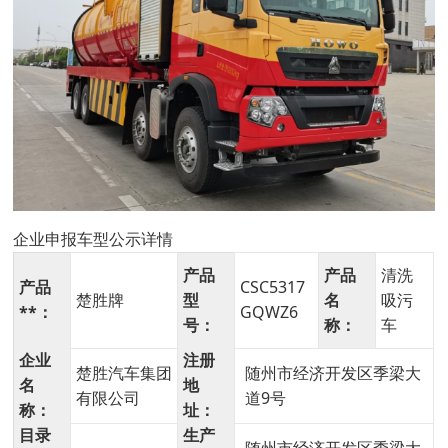
企业申报车型公示详情
产品
产品
清洗
产品
CSC5317
楚胜牌
型
名
吸污
**：
GQWZ6
号：
称：
车
企业
注册
楚胜汽车集团
随州市经济开发区季梁大
名
地
有限公司
道9号
称：
址：
目录
生产