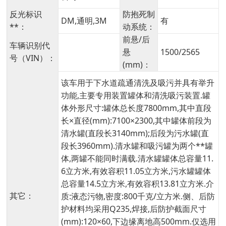
反光标识
防抱死制
DM,通明,3M
有
**：
动系统：
前悬/后
车辆识别代
悬
1500/2565
号（VIN）：
(mm)：
该车用于下水道疏通清洗及吸污并具有举升
功能,主要专用装置罐体和清洗吸污装置.罐
体外形尺寸:罐体总长度7800mm,其中直段
长×直径(mm):7100×2300,其中罐体前段为
清水罐(直段长3140mm);后段为污水罐(直
段长3960mm).清水罐和吸污罐为两个**罐
体,两罐不能同时满载.清水罐罐体总容量11.
6立方米,有效容积11.05立方米,污水罐罐体
总容量14.5立方米,有效容积13.81立方米.介
其它：
质:液态污物,密度:800千克/立方米.侧、后防
护材料均采用Q235,焊接,后防护截面尺寸
(mm):120×60,下边缘离地高500mm.仅选用