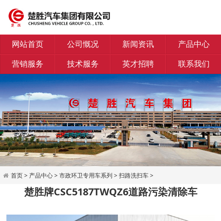
网站首页
公司慨况
新闻资讯
产品中心
营销服务
技术服务
英才招聘
联系我们
首页
>
产品中心
>
市政环卫专用车系列
>
扫路洗扫车
>
楚胜牌CSC5187TWQZ6道路污染清除车