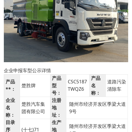
企业申报车型公示详情
产品
产品
产品
CSC5187
道路污染
楚胜牌
型
名
**：
TWQZ6
清除车
号：
称：
企业
注册
楚胜汽车集
随州市经济开发区季梁大道
名
地
团有限公司
9号
称：
址：
目录
生产
随州市经济开发区季梁大道
序
(十七)71
地