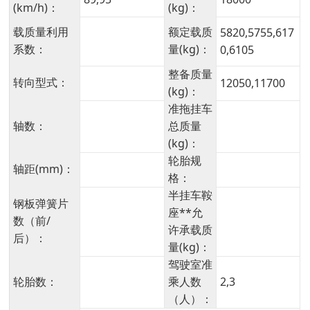
(km/h)：
(kg)：
载质量利用
额定载质
5820,5755,617
系数：
量(kg)：
0,6105
整备质量
转向型式：
12050,11700
(kg)：
准拖挂车
轴数：
总质量
(kg)：
轮胎规
轴距(mm)：
格：
半挂车鞍
钢板弹簧片
座**允
数（前/
许承载质
后）：
量(kg)：
驾驶室准
轮胎数：
乘人数
2,3
（人）：