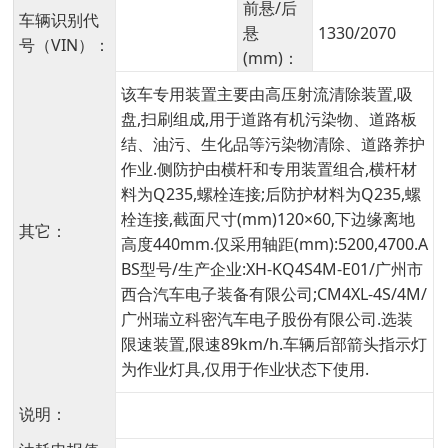
前悬/后
车辆识别代
悬
1330/2070
号（VIN）：
(mm)：
该车专用装置主要由高压射流清除装置,吸
盘,扫刷组成,用于道路有机污染物、道路板
结、油污、生化品等污染物清除、道路养护
作业.侧防护由横杆和专用装置组合,横杆材
料为Q235,螺栓连接;后防护材料为Q235,螺
栓连接,截面尺寸(mm)120×60,下边缘离地
其它：
高度440mm.仅采用轴距(mm):5200,4700.A
BS型号/生产企业:XH-KQ4S4M-E01/广州市
西合汽车电子装备有限公司;CM4XL-4S/4M/
广州瑞立科密汽车电子股份有限公司.选装
限速装置,限速89km/h.车辆后部箭头指示灯
为作业灯具,仅用于作业状态下使用.
说明：