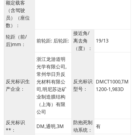
额定载客
（含驾驶
员）（座位
数）：
接近角/
轮距（前/
前轮距: 后轮距:
离去角
19/13
后)mm：
（度）：
浙江龙游道明
光学有限公司,
常州华日升反
反光标识生
反光标识
光材料有限公
DMCT1000,TM
产企业：
型号：
司,明尼苏达矿
1200-1,983D
业制造膜结构
（上海）有限
公司
反光标识
防抱死制
DM,通明,3M
有
**：
动系统：