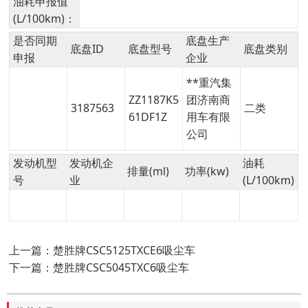
油耗申报值
(L/100km)：
是否同期
底盘生产
底盘ID
底盘型号
底盘类别
申报
企业
**重汽集
ZZ1187K5
团济南商
3187563
二类
61DF1Z
用车有限
公司
发动机型
发动机企
油耗
排量(ml)
功率(kw)
号
业
(L/100km)
上一篇：楚胜牌CSC5125TXCE6吸尘车
下一篇：楚胜牌CSC5045TXC6吸尘车