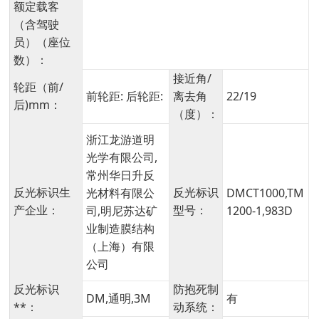
额定载客
（含驾驶
员）（座位
数）：
接近角/
轮距（前/
前轮距: 后轮距:
离去角
22/19
后)mm：
（度）：
浙江龙游道明
光学有限公司,
常州华日升反
反光标识生
反光标识
光材料有限公
DMCT1000,TM
产企业：
型号：
司,明尼苏达矿
1200-1,983D
业制造膜结构
（上海）有限
公司
反光标识
防抱死制
DM,通明,3M
有
**：
动系统：