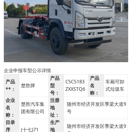
企业申报车型公示详情
产品
产品
产品
CSC5183
车厢可卸
楚胜牌
型
名
**：
ZXXSTQ6
式垃圾车
号：
称：
企业
注册
楚胜汽车集
随州市经济开发区季梁大道9
名
地
团有限公司
号
称：
址：
目录
生产
随州市经济开发区季梁大道9
序
(十七)71
地