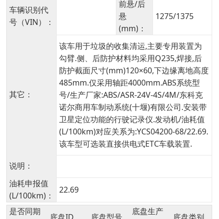
前悬/后
车辆识别代
悬
1275/1375
号（VIN）：
(mm)：
该车用于垃圾的收集清运,主要专用装置为
勾臂.侧、后防护材料均采用Q235,焊接,后
防护截面尺寸(mm)120×60,下边缘离地高度
485mm.仅采用轴距4000mm.ABS系统型
其它：
号/生产厂家:ABS/ASR-24V-4S/4M/东科克
诺尔商用车制动系统(十堰)有限公司.安装带
卫星定位功能的行驶记录仪.发动机/油耗值
(L/100km)对应关系为:YCS04200-68/22.69.
该车型可选装直接供电式ETC车载装置.
说明：
油耗申报值
22.69
(L/100km)：
是否同期
底盘生产
底盘ID
底盘型号
底盘类别