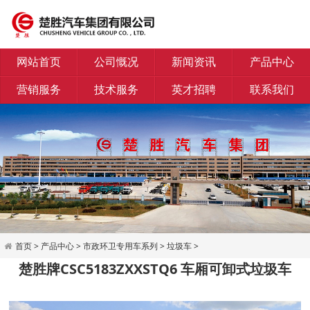
网站首页
公司慨况
新闻资讯
产品中心
营销服务
技术服务
英才招聘
联系我们
首页
>
产品中心
>
市政环卫专用车系列
>
垃圾车
>
楚胜牌CSC5183ZXXSTQ6 车厢可卸式垃圾车