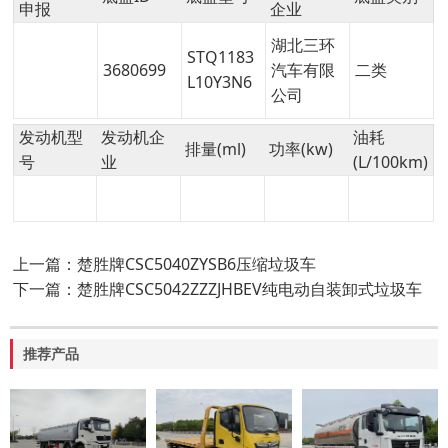
申报
企业
湖北三环
STQ1183
3680699
汽车有限
二类
L10Y3N6
公司
发动机型
发动机企
油耗
排量(ml)
功率(kw)
号
业
(L/100km)
上一篇：楚胜牌CSC5040ZYSB6压缩垃圾车
下一篇：楚胜牌CSC5042ZZZJHBEV纯电动自装卸式垃圾车
推荐产品