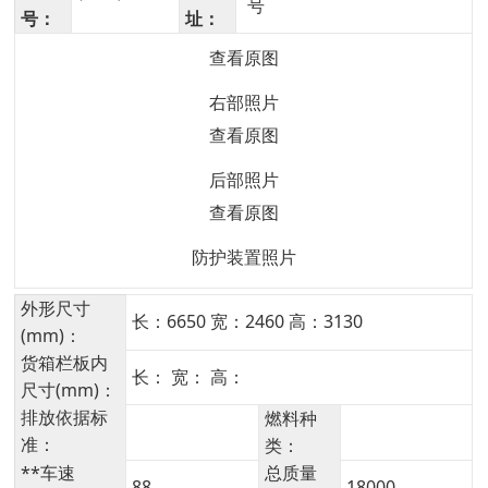
号
号：
址：
查看原图
右部照片
查看原图
后部照片
查看原图
防护装置照片
外形尺寸
长：6650 宽：2460 高：3130
(mm)：
货箱栏板内
长： 宽： 高：
尺寸(mm)：
排放依据标
燃料种
准：
类：
**车速
总质量
88
18000