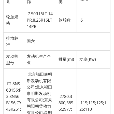
号
FK
类
7.50R16LT 14
轮胎规
PR,8.25R16LT
轮胎数
6
格
14PR
排放标
国六
准
发动机
发动机生产企
排量(ml)
功率(Kw)
型号
业
北京福田康明
斯发动机有限
F2.8NS
公司;北京福田
6B156;F
康明斯发动机
3.8NS6
2780;3
有限公司;东风
B156;CY
800;385
115;115;125;1
朝阳朝柴动力
4SK261;
6;2977;
25;110
有限公司;昆明