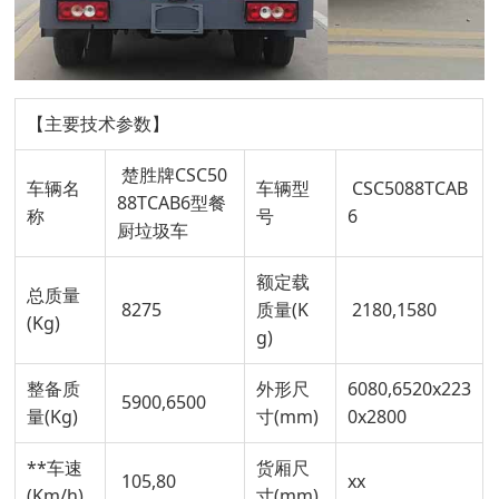
【主要技术参数】
楚胜牌CSC50
车辆名
车辆型
CSC5088TCAB
88TCAB6型餐
称
号
6
厨垃圾车
额定载
总质量
8275
质量(K
2180,1580
(Kg)
g)
整备质
外形尺
6080,6520x223
5900,6500
量(Kg)
寸(mm)
0x2800
**车速
货厢尺
105,80
xx
(Km/h)
寸(mm)