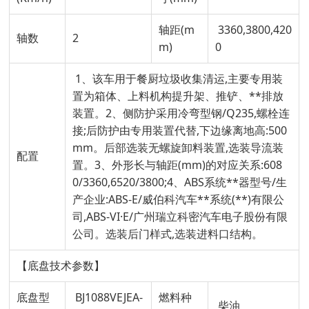
轴距(m
3360,3800,420
轴数
2
m)
0
1、该车用于餐厨垃圾收集清运,主要专用装
置为箱体、上料机构提升架、推铲、**排放
装置。2、侧防护采用冷弯型钢/Q235,螺栓连
接;后防护由专用装置代替,下边缘离地高:500
mm。后部选装无螺旋卸料装置,选装导流装
配置
置。3、外形长与轴距(mm)的对应关系:608
0/3360,6520/3800;4、ABS系统**器型号/生
产企业:ABS-E/威伯科汽车**系统(**)有限公
司,ABS-VI·E/广州瑞立科密汽车电子股份有限
公司。选装后门样式,选装进料口结构。
【底盘技术参数】
底盘型
BJ1088VEJEA-
燃料种
柴油