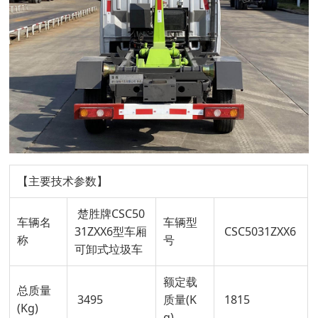
【主要技术参数】
楚胜牌CSC50
车辆名
车辆型
31ZXX6型车厢
CSC5031ZXX6
称
号
可卸式垃圾车
额定载
总质量
3495
质量(K
1815
(Kg)
g)