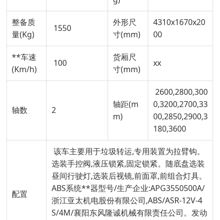
整备质
外形尺
4310x1670x20
1550
量(Kg)
寸(mm)
00
**车速
货厢尺
100
xx
(Km/h)
寸(mm)
2600,2800,300
轴距(m
0,3200,2700,33
轴数
2
m)
00,2850,2900,3
180,3600
该车主要用于垃圾转运,专用装置为拉臂钩。
选装手控阀,液压锁紧,固定锁紧。随底盘选装
昼间行驶灯,选装后视镜,前面罩,前组合灯具。
ABS系统**器型号/生产企业:APG3550500A/
配置
浙江亚太机电股份有限公司,ABS/ASR-12V-4
S/4M/襄阳东风隆诚机械有限责任公司。发动