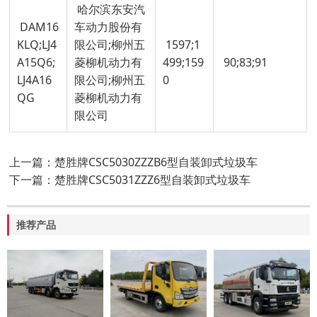
哈尔滨东安汽
DAM16
车动力股份有
KLQ;LJ4
限公司;柳州五
1597;1
A15Q6;
菱柳机动力有
499;159
90;83;91
LJ4A16
限公司;柳州五
0
QG
菱柳机动力有
限公司
上一篇：楚胜牌CSC5030ZZZB6型自装卸式垃圾车
下一篇：楚胜牌CSC5031ZZZ6型自装卸式垃圾车
推荐产品