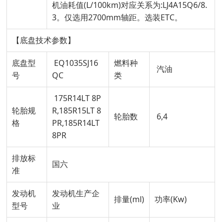
机油耗值(L/100km)对应关系为:LJ4A15Q6/8.
3。仅选用2700mm轴距。选装ETC。
【底盘技术参数】
底盘型
EQ1035SJ16
燃料种
汽油
号
QC
类
175R14LT 8P
轮胎规
R,185R15LT 8
轮胎数
6,4
格
PR,185R14LT
8PR
排放标
国六
准
发动机
发动机生产企
排量(ml)
功率(Kw)
型号
业