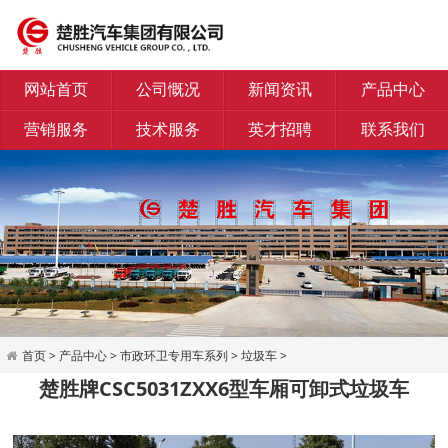
网站首页
公司慨况
新闻资讯
产品中心
营销服务
技术服务
英才招聘
联系我们
首页
>
产品中心
>
市政环卫专用车系列
>
垃圾车
>
楚胜牌CSC5031ZXX6型车厢可卸式垃圾车