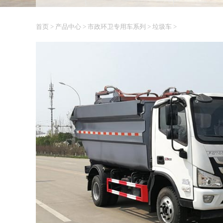
首页
>
产品中心
>
市政环卫专用车系列
>
垃圾车
>