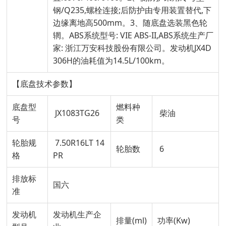
钢/Q235,螺栓连接;后防护由专用装置替代,下
边缘离地高500mm。3、随底盘选装黑色轮
辋。ABS系统型号: VIE ABS-II,ABS系统生产厂
家: 浙江万安科技股份有限公司。发动机JX4D
306H的油耗值为14.5L/100km。
【底盘技术参数】
底盘型
燃料种
JX1083TG26
柴油
号
类
轮胎规
7.50R16LT 14
轮胎数
6
格
PR
排放标
国六
准
发动机
发动机生产企
排量(ml)
功率(Kw)