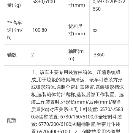
5830,6100
0,6970x2050x2
量(Kg)
寸(mm)
650
**高车
货厢尺
速(Km/
100,80
xx
寸(mm)
h)
轴距(m
轴数
2
3360
m)
1、该车主要专用装置由箱体、压缩系统组
成,用于垃圾的收集与清运。该车可选装方形
或弧形箱体,选装全密封盖装置,选装弧形挡泥
板,选装箱体前部爬梯,选装后部工作装置。选
装工作装置时,外形长(mm)/后伸(mm)/整备
质量(kg)对应关系:①无上料装置: 6570/-/583
0;②摆臂装置: 6730/160/6100;③全密封斗装
配置
置: 6770/200/6100;④翻桶装置,半密封斗装
置:6970/400/6100。2、侧防护采用冷弯型