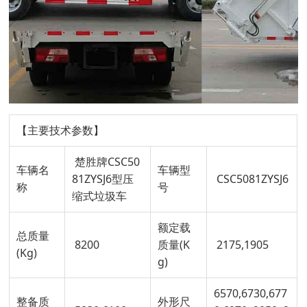
【主要技术参数】
楚胜牌CSC50
车辆名
车辆型
81ZYSJ6型压
CSC5081ZYSJ6
称
号
缩式垃圾车
额定载
总质量
8200
质量(K
2175,1905
(Kg)
g)
6570,6730,677
整备质
外形尺