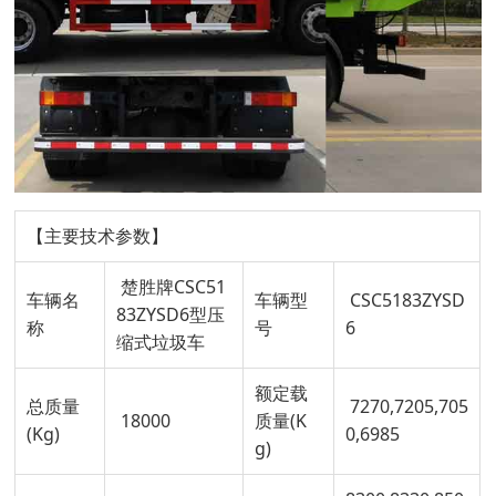
【主要技术参数】
楚胜牌CSC51
车辆名
车辆型
CSC5183ZYSD
83ZYSD6型压
称
号
6
缩式垃圾车
额定载
总质量
7270,7205,705
18000
质量(K
(Kg)
0,6985
g)