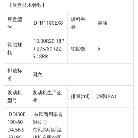
【底盘技术参数】
底盘型
燃料种
DFH1180EX8
柴油
号
类
10.00R20 18P
轮胎规
R,275/80R22.
轮胎数
6
格
5 18PR
排放标
国六
准
发动机
发动机生产企
排量(ml)
功率(Kw)
型号
业
DDi50E
东风商用车有
190-60
限公司
D4.5NS
东风康明斯发
6B190
动机有限公司