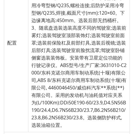
用冷弯型钢/Q235,螺栓连接;后防护采用冷弯
型钢/Q235,焊接,截面尺寸(mm):120×60。下
边缘离地高:450mm。选装后部无挡桶杆。
3、随底盘选装选装高度不同的驾驶室;选装前
雾灯;选装驾驶室顶部装饰灯;选装驾驶室前面
配置
罩;选装前保险杠及前部灯具,选装后视镜;选装
后部灯具;选装驾驶室前脸扰流罩;驾驶室卧铺
侧窗选装装饰板。安装带有卫星定位功能的
行驶记录仪。ABS型号/生产厂家:3631010-C2
000/东科克诺尔商用车制动系统(十堰)有限公
司,ABS 8/东科克诺尔商用车制动系统(十堰)有
限公司, 4460046450/威伯科汽车**系统(**)
有限公司。采用的发动机与油耗值对应关系
为(L/100Km):DDi50E190-60/23.9,D4.5NS6B
190/24.4,D6.7NS6B230/23.7,B6.2NS6B210/
23.8,B6.2NS6B230/23.8。选装侧防护样式,
选装油箱位置。