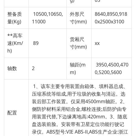
整备质
10500,10650,
外形尺
8640,8950,918
量(Kg)
11000
寸(mm)
0x2500x3100
**高车
货厢尺
速(Km/
89
xx
寸(mm)
h)
轴距(m
3950,4500,470
轴数
2
m)
0,5200,5600
1、该车主要专用装置由箱体、填料器总成、
压缩系统等组成,用于垃圾的收集与清运。选
装后部工作装置。仅采用4500mm轴距。2、
侧防护材料采用铝合金,螺栓连接;后防护由专
配置
用装置代替,下边缘离地高:420mm。3、随底
盘选装前脸。安装带有卫星定位功能行驶记
录仪。ABS型号:VIE ABS-Ⅱ,ABS生产企业:浙江