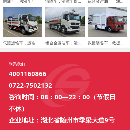
供液车，供液车厂家，专用车厂家，楚胜集团
清障车，清障车价格，楚胜集团
铝合金运油车，油罐车，楚胜汽车集团
气瓶运输车，运输车价格，楚胜汽车集团
铝合金运油车，运油车厂家，楚胜汽车集团
救援装备车，救援车，楚胜汽车集团
联系我们
4001160866
0722-7502132
咨询时间：08：00—22：00（节假日
不休）
企业地址：湖北省随州市季梁大道9号