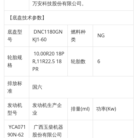
万安科技股份有限公司。
【底盘技术参数】
底盘型
DNC1180GN
燃料种
NG
号
KJ1-60
类
10.00R20 18P
轮胎规
R,11R22.5 18
轮胎数
6
格
PR
排放标
国六
准
发动机
发动机生产企
排量(ml)
功率(Kw)
型号
业
YCA071
广西玉柴机器
90N-62
股份有限公司