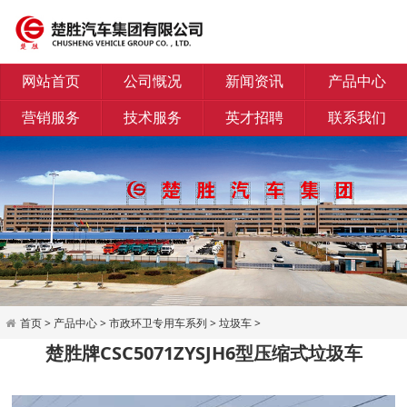
网站首页
公司慨况
新闻资讯
产品中心
营销服务
技术服务
英才招聘
联系我们
首页
>
产品中心
>
市政环卫专用车系列
>
垃圾车
>
楚胜牌CSC5071ZYSJH6型压缩式垃圾车