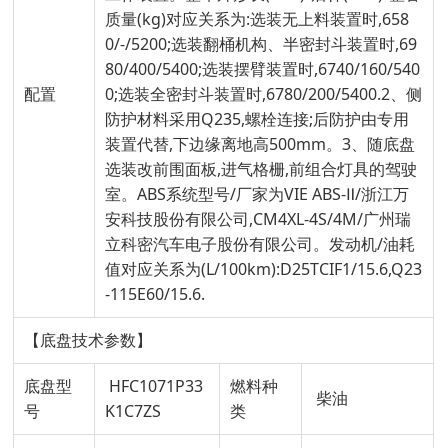
质量(kg)对应关系为:选装无上料装置时,658
0/-/5200;选装翻桶机构、半密封斗装置时,69
80/400/5400;选装摆臂装置时,6740/160/540
配置
0;选装全密封斗装置时,6780/200/5400.2、侧
防护材料采用Q235,螺栓连接;后防护由专用
装置代替,下边缘离地高500mm。3、随底盘
选装改前围面板,进气格栅,前组合灯具的驾驶
室。ABS系统型号/厂家为VIE ABS-Ⅱ/浙江万
安科技股份有限公司,CM4XL-4S/4M/广州瑞
立科密汽车电子股份有限公司。发动机/油耗
值对应关系为(L/100km):D25TCIF1/15.6,Q23
-115E60/15.6.
【底盘技术参数】
底盘型
HFC1071P33
燃料种
柴油
号
K1C7ZS
类