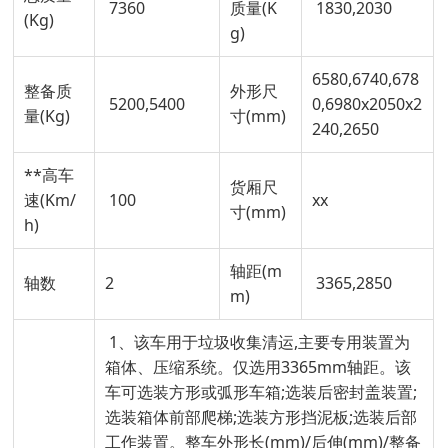
7360
质量(K
1830,2030
(Kg)
g)
6580,6740,678
整备质
外形尺
5200,5400
0,6980x2050x2
量(Kg)
寸(mm)
240,2650
**高车
货厢尺
速(Km/
100
xx
寸(mm)
h)
轴距(m
轴数
2
3365,2850
m)
1、该车用于垃圾收集清运,主要专用装置为
箱体、压缩系统。仅选用3365mm轴距。该
车可选装方形或弧形车箱;选装后密封盖装置;
选装箱体前部爬梯;选装方形挡泥板;选装后部
工作装置。整车外形长(mm)/后伸(mm)/整备