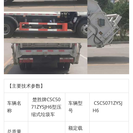
【主要技术参数】
楚胜牌CSC50
车辆名
车辆型
CSC5071ZYSJ
71ZYSJH6型压
称
号
H6
缩式垃圾车
额定载
总质量