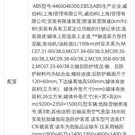
ABS型号:4460046300,EBS3;ABS生产企业:威
伯科(上海)管理有限公司,威伯科(上海)管理有
限公司;安装有限速装置;限速装置限速(km/h):
80;安装有具有卫星定位功能的行驶记录仪;选
装描述:罐体上部选装上走道,**轴选装方形挡
泥板;发动机/油耗值(L/100km)对应关系为:M
C07.31-60/38.0,MC07.34-60/38.0,MC09.35-
60/38.2,MC09.38-60/38.2,MC09.35B-60/38.
2,MC07.33-60/38.0;侧后防护情况:侧、后防
护材料均为铝合金,螺栓连接;后防护截面尺寸
配置
120×60mm,下边缘离地高500mm;罐体有效
容积(立方米)、罐体外形尺寸(mm):罐体有效
容积:26立方米,罐体外形尺寸(长×宽×高)(m
m):9200×2350×1500;FL型车辆;危险货物类项
号:第3类;其他说明:后轴采用空气悬架.转向轮
安装轮胎爆胎应急防护装置.该车型可选装ET
C车载装置.该车为危险品运输车.仅采用轴距
(mm)1800+4575+1400,1950+4600+1400;选