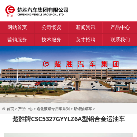
网站首页
公司慨况
新闻资讯
产品中心
营销服务
技术服务
英才招聘
联系我们
首页
>
产品中心
>
危化液罐专用车系列
>
铝罐油罐车
>
楚胜牌CSC5327GYYLZ6A型铝合金运油车