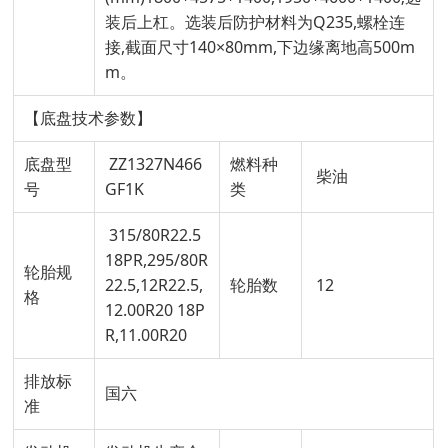
装后上杠。选装后防护材料为Q235,螺栓连
接,截面尺寸140×80mm,下边缘离地高500m
m。
【底盘技术参数】
底盘型
ZZ1327N466
燃料种
柴油
号
GF1K
类
315/80R22.5
18PR,295/80R
轮胎规
22.5,12R22.5,
轮胎数
12
格
12.00R20 18P
R,11.00R20
排放标
国六
准