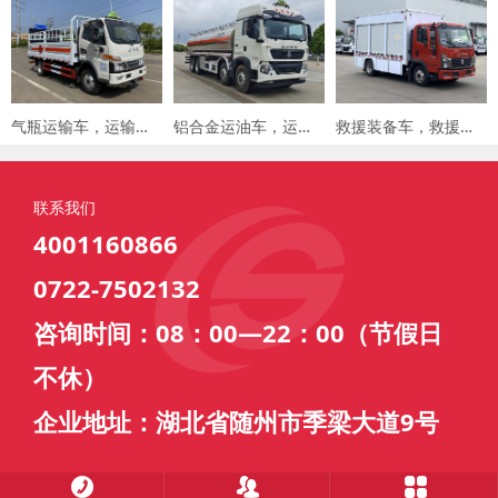
气瓶运输车，运输车价格，楚胜汽车集团
铝合金运油车，运油车厂家，楚胜汽车集团
救援装备车，救援车，楚胜汽车集团
联系我们
4001160866
0722-7502132
咨询时间：08：00—22：00（节假日
不休）
企业地址：湖北省随州市季梁大道9号