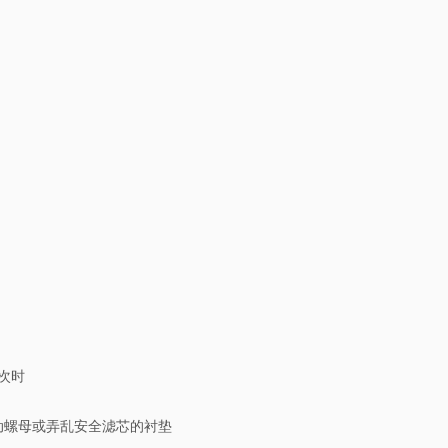
次时
动螺母或弄乱安全滤芯的衬垫