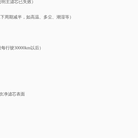
说明主滤芯已失效）
环境下周期减半，如高温、多尘、潮湿等）
驶30000km以后）
吹净滤芯表面