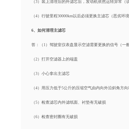
（3）装上清理后的外滤芯后，发动机依然运转异常（
（4）行驶里程30000km以后必须更换主滤芯（恶劣
6、如何清理主滤芯
答：（1）驾驶室仪表盘显示空滤需要更换的信号（一般每行
（2）打开空滤器上的端盖
（3）小心拿出主滤芯
（4）用压力低于5公斤的压缩空气由内向外沿斜角方向
（5）检查滤芯内外滤纸面、衬垫有无破损
（6）检查密封圈有无破损