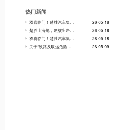
热门新闻
双喜临门！楚胜汽车集团连获市、区两级高质量发展殊荣，董事长董鸣勇荣获突出贡献企业家称号
26-05-18
楚胜山海炮，硬核出击!雪域高原生命防线，我们并肩守护!
26-05-18
双喜临门！楚胜汽车集团连获市、区两级高质量发展殊荣，董事长董鸣勇荣获突出贡献企业家称号
26-05-18
关于“铁路及联运危险货物储运装备关键技术与应用”项目
26-05-09