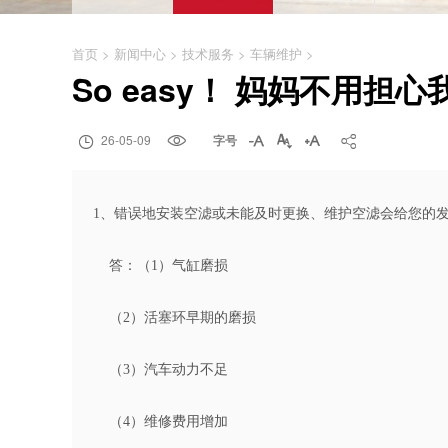
首页
>
新闻中心
>
技术服务
>
车辆维护
>
So easy！ 妈妈不用担

26-05-09

字号




1、错误地安装空滤或未能及时更换、维护空滤会给您的
答：（1）气缸磨损
（2）活塞环早期的磨损
（3）汽车动力不足
（4）维修费用增加