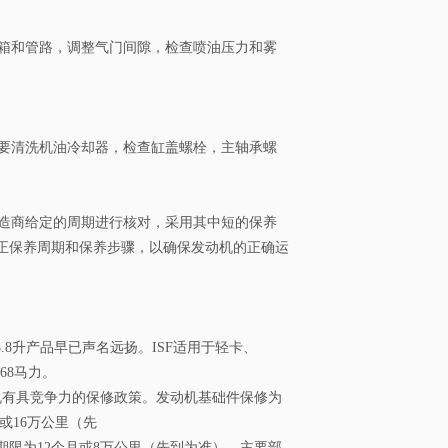
箱和管路，调整气门间隙，检查喷油压力和雾
要清洗机油冷却器，检查缸盖螺栓，主轴承螺
造商给定的周期进行核对，采用其中短的保养
正保养周期和保养步骤，以确保发动机的正确运
.8升产品早已声名远扬。ISF适用于轻卡、
68马力。
机有具竞争力的保修政策。发动机基础件保修为
或16万公里（先
限为12个月或8万公里（先到为准）。主要部