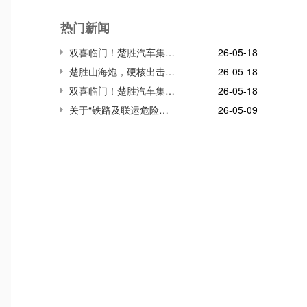
热门新闻
双喜临门！楚胜汽车集团连获市、区两级高质量发展殊荣，董事长董鸣勇荣获突出贡献企业家称号
26-05-18
楚胜山海炮，硬核出击!雪域高原生命防线，我们并肩守护!
26-05-18
双喜临门！楚胜汽车集团连获市、区两级高质量发展殊荣，董事长董鸣勇荣获突出贡献企业家称号
26-05-18
关于“铁路及联运危险货物储运装备关键技术与应用”项目
26-05-09