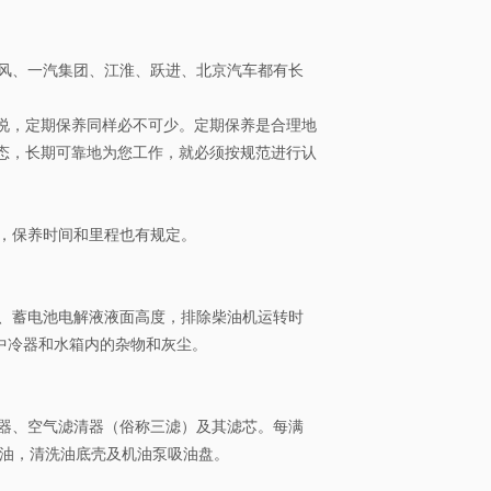
风、一汽集团、江淮、跃进、北京汽车都有长
说，定期保养同样必不可少。定期保养是合理地
态，长期可靠地为您工作，就必须按规范进行认
，保养时间和里程也有规定。
、蓄电池电解液液面高度，排除柴油机运转时
中冷器和水箱内的杂物和灰尘。
器、空气滤清器（俗称三滤）及其滤芯。每满
内机油，清洗油底壳及机油泵吸油盘。