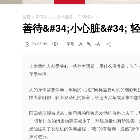
首页
>
新闻中心
>
技术服务
>
车辆维护
>
善待&#34;小心脏&#34

26-05-09

字号




上岁数的人都爱关心一些养生话题，用什么保养品，吃什
享受生活。
人的身体需要保养，车辆的“心脏”同样需要司机的细心
跟大家聊聊，轻卡发动机的保养，给还没买车或者来年想
国四标准颁布以来，给司机的印象是发动机价格上去了，
但是排放的污染物确实减少了，环境质量也有所改善。
燃油提高了发动机的保养里程，“吃”的有营养，必然“身体
按时进行。