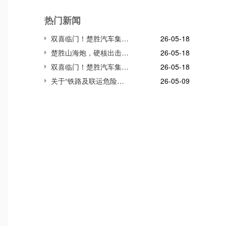
热门新闻
双喜临门！楚胜汽车集团连获市、区两级高质量发展殊荣，董事长董鸣勇荣获突出贡献企业家称号
26-05-18
楚胜山海炮，硬核出击!雪域高原生命防线，我们并肩守护!
26-05-18
双喜临门！楚胜汽车集团连获市、区两级高质量发展殊荣，董事长董鸣勇荣获突出贡献企业家称号
26-05-18
关于“铁路及联运危险货物储运装备关键技术与应用”项目
26-05-09