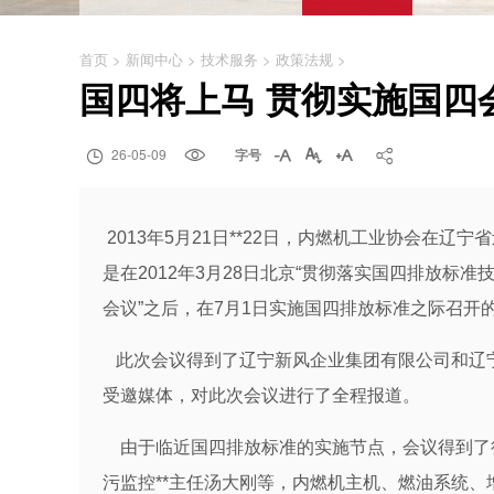
首页
>
新闻中心
>
技术服务
>
政策法规
>
国四将上马 贯彻实施国四

26-05-09

字号




2013年5月21日**22日，内燃机工业协会在辽
是在2012年3月28日北京“贯彻落实国四排放标准技
会议”之后，在7月1日实施国四排放标准之际召开
此次会议得到了辽宁新风企业集团有限公司和辽宁
受邀媒体，对此次会议进行了全程报道。
由于临近国四排放标准的实施节点，会议得到了
污监控**主任汤大刚等，内燃机主机、燃油系统、