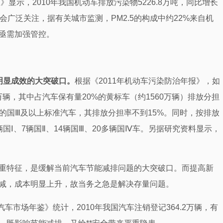
显示，2010年我国机动车排放污染物5226.8万吨，同比增长
社会广泛关注，据有关城市监测，PM2.5的构成中约22%来自机
亟需加强管控。
明显成效的大突破口。
根据《2011年机动车污染防治年报》，如
2万辆，其中占汽车保有量20%的黄标车（约1560万辆）排放分担
万辆）的国Ⅲ及以上标准汽车，其排放分担率不到15%。同时，按排放
Ⅰ、7辆国Ⅱ、14辆国Ⅲ、20多辆国Ⅳ车。另据研究资料显示，
重特征，是缓解当前汽车节能减排问题的大突破口。而提高新
减，成本明显上升，故当务之急是解决存量问题。
1汽车市场年鉴》统计，2010年我国汽车注销登记364.2万辆，有