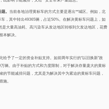
，既影响节能减排，又给**安全带来严重隐患。
问题。
当前各地治理黄标车的方式主要是逐出**城区。例如，北
标车，其中转出49365辆，占近50%。在解决黄标车问题上，如
必然是大量高油耗、高污染车从发达地区转移到欠发达地区，花费
根本解决。
给予了一定的资金补贴支持。如前两年实行的“以旧换新”政
45.9万辆。由于补贴的方式和力度限制，对于解决存量庞大的黄标
峻的节能减排问题，尤其是为解决其中为紧迫的黄标车问题，
措施。