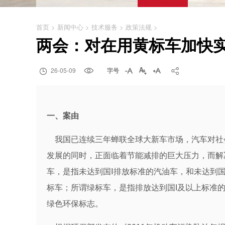
首页
>
新闻中心
>
技术服务
>
政策法规
>
两会：对在用黄标车加快实施&

26-05-09

字号




一、案由
我国已连续三年蝉联全球大新车市场，汽车对社
发展的同时，正面临着节能减排的巨大压力，而解
车，是指未达到国Ⅰ排放标准的汽油车，和未达到
标车；所谓绿标车，是指排放达到国I及以上标准
绿色环保标志。