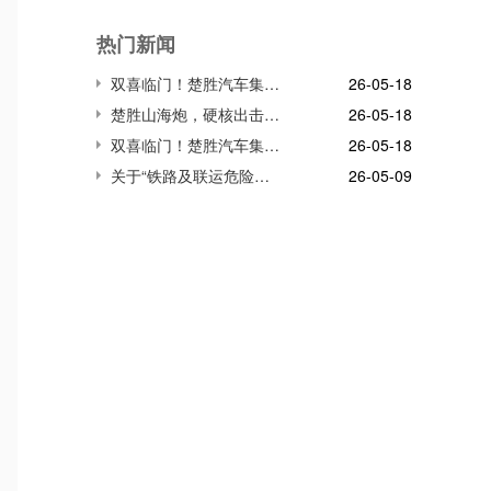
热门新闻
双喜临门！楚胜汽车集团连获市、区两级高质量发展殊荣，董事长董鸣勇荣获突出贡献企业家称号
26-05-18
楚胜山海炮，硬核出击!雪域高原生命防线，我们并肩守护!
26-05-18
双喜临门！楚胜汽车集团连获市、区两级高质量发展殊荣，董事长董鸣勇荣获突出贡献企业家称号
26-05-18
关于“铁路及联运危险货物储运装备关键技术与应用”项目
26-05-09