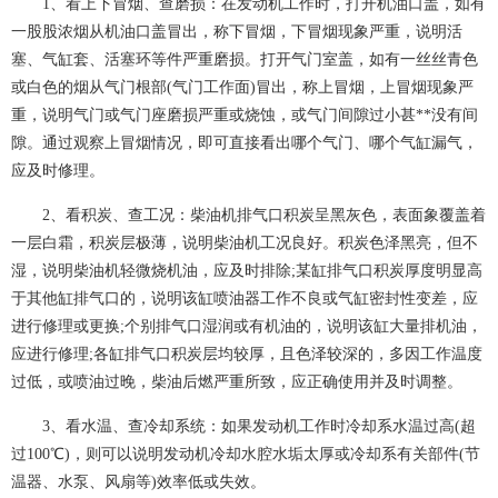
1、看上下冒烟、查磨损：在发动机工作时，打开机油口盖，如有
一股股浓烟从机油口盖冒出，称下冒烟，下冒烟现象严重，说明活
塞、气缸套、活塞环等件严重磨损。打开气门室盖，如有一丝丝青色
或白色的烟从气门根部(气门工作面)冒出，称上冒烟，上冒烟现象严
重，说明气门或气门座磨损严重或烧蚀，或气门间隙过小甚**没有间
隙。通过观察上冒烟情况，即可直接看出哪个气门、哪个气缸漏气，
应及时修理。
2、看积炭、查工况：柴油机排气口积炭呈黑灰色，表面象覆盖着
一层白霜，积炭层极薄，说明柴油机工况良好。积炭色泽黑亮，但不
湿，说明柴油机轻微烧机油，应及时排除;某缸排气口积炭厚度明显高
于其他缸排气口的，说明该缸喷油器工作不良或气缸密封性变差，应
进行修理或更换;个别排气口湿润或有机油的，说明该缸大量排机油，
应进行修理;各缸排气口积炭层均较厚，且色泽较深的，多因工作温度
过低，或喷油过晚，柴油后燃严重所致，应正确使用并及时调整。
3、看水温、查冷却系统：如果发动机工作时冷却系水温过高(超
过100℃)，则可以说明发动机冷却水腔水垢太厚或冷却系有关部件(节
温器、水泵、风扇等)效率低或失效。