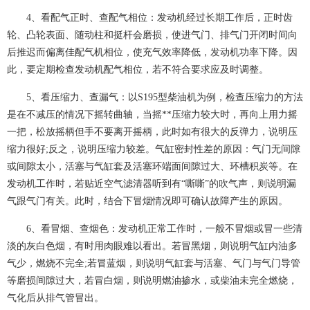
4、看配气正时、查配气相位：发动机经过长期工作后，正时齿
轮、凸轮表面、随动柱和挺杆会磨损，使进气门、排气门开闭时间向
后推迟而偏离佳配气机相位，使充气效率降低，发动机功率下降。因
此，要定期检查发动机配气相位，若不符合要求应及时调整。
5、看压缩力、查漏气：以S195型柴油机为例，检查压缩力的方法
是在不减压的情况下摇转曲轴，当摇**压缩力较大时，再向上用力摇
一把，松放摇柄但手不要离开摇柄，此时如有很大的反弹力，说明压
缩力很好;反之，说明压缩力较差。气缸密封性差的原因：气门无间隙
或间隙太小，活塞与气缸套及活塞环端面间隙过大、环槽积炭等。在
发动机工作时，若贴近空气滤清器听到有“嘶嘶”的吹气声，则说明漏
气跟气门有关。此时，结合下冒烟情况即可确认故障产生的原因。
6、看冒烟、查烟色：发动机正常工作时，一般不冒烟或冒一些清
淡的灰白色烟，有时用肉眼难以看出。若冒黑烟，则说明气缸内油多
气少，燃烧不完全;若冒蓝烟，则说明气缸套与活塞、气门与气门导管
等磨损间隙过大，若冒白烟，则说明燃油掺水，或柴油未完全燃烧，
气化后从排气管冒出。