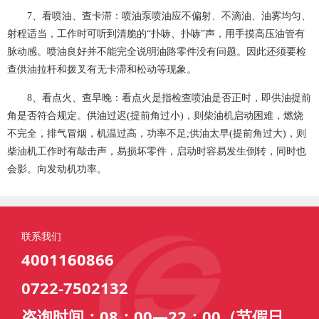
7、看喷油、查卡滞：喷油泵喷油应不偏射、不滴油、油雾均匀、
射程适当，工作时可听到清脆的“扑哧、扑哧”声，用手摸高压油管有
脉动感。喷油良好并不能完全说明油路零件没有问题。因此还须要检
查供油拉杆和拨叉有无卡滞和松动等现象。
8、看点火、查早晚：看点火是指检查喷油是否正时，即供油提前
角是否符合规定。供油过迟(提前角过小)，则柴油机启动困难，燃烧
不完全，排气冒烟，机温过高，功率不足;供油太早(提前角过大)，则
柴油机工作时有敲击声，易损坏零件，启动时容易发生倒转，同时也
会影。向发动机功率。
联系我们
4001160866
0722-7502132
咨询时间：08：00—22：00（节假日