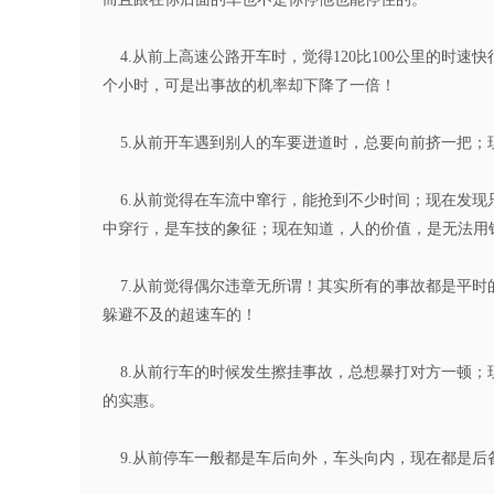
4.从前上高速公路开车时，觉得120比100公里的时速快
个小时，可是出事故的机率却下降了一倍！
5.从前开车遇到别人的车要迸道时，总要向前挤一把；
6.从前觉得在车流中窜行，能抢到不少时间；现在发现
中穿行，是车技的象征；现在知道，人的价值，是无法用
7.从前觉得偶尔违章无所谓！其实所有的事故都是平时
躲避不及的超速车的！
8.从前行车的时候发生擦挂事故，总想暴打对方一顿；
的实惠。
9.从前停车一般都是车后向外，车头向内，现在都是后