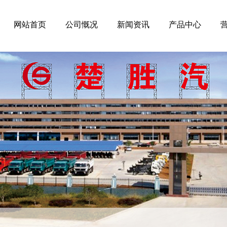
网站首页
公司慨况
新闻资讯
产品中心