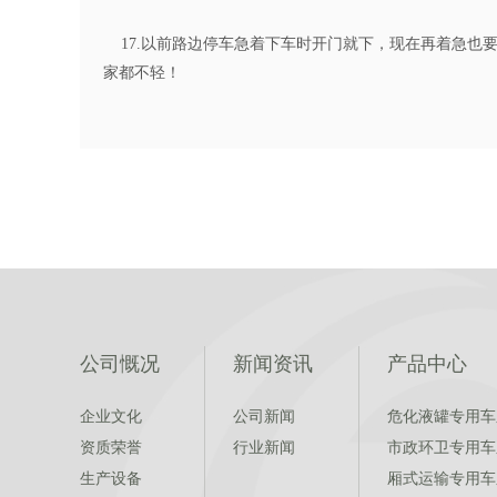
17.以前路边停车急着下车时开门就下，现在再着急也
家都不轻！
公司慨况
新闻资讯
产品中心
企业文化
公司新闻
危化液罐专用车
资质荣誉
行业新闻
市政环卫专用车
生产设备
厢式运输专用车