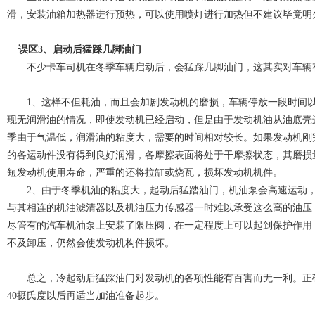
滑，安装油箱加热器进行预热，可以使用喷灯进行加热但不建议毕竟明
误区3、启动后猛踩几脚油门
不少卡车司机在冬季车辆启动后，会猛踩几脚油门，这其实对车辆
1、这样不但耗油，而且会加剧发动机的磨损，车辆停放一段时间
现无润滑油的情况，即使发动机已经启动，但是由于发动机油从油底壳
季由于气温低，润滑油的粘度大，需要的时间相对较长。如果发动机刚
的各运动件没有得到良好润滑，各摩擦表面将处于干摩擦状态，其磨损
短发动机使用寿命，严重的还将拉缸或烧瓦，损坏发动机机件。
2、由于冬季机油的粘度大，起动后猛踏油门，机油泵会高速运动
与其相连的机油滤清器以及机油压力传感器一时难以承受这么高的油压
尽管有的汽车机油泵上安装了限压阀，在一定程度上可以起到保护作用
不及卸压，仍然会使发动机构件损坏。
总之，冷起动后猛踩油门对发动机的各项性能有百害而无一利。正
40摄氏度以后再适当加油准备起步。