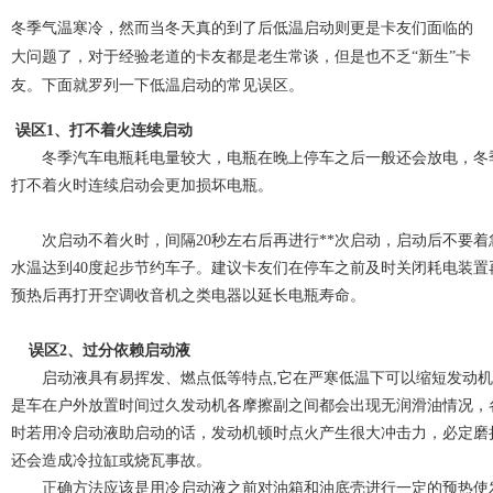
冬季气温寒冷，然而当冬天真的到了后低温启动则更是卡友们面临的
大问题了，对于经验老道的卡友都是老生常谈，但是也不乏“新生”卡
友。下面就罗列一下低温启动的常见误区。
误区1、打不着火连续启动
冬季汽车电瓶耗电量较大，电瓶在晚上停车之后一般还会放电，冬
打不着火时连续启动会更加损坏电瓶。
次启动不着火时，间隔20秒左右后再进行**次启动，启动后不要
水温达到40度起步节约车子。建议卡友们在停车之前及时关闭耗电装
预热后再打开空调收音机之类电器以延长电瓶寿命。
误区2、过分依赖启动液
启动液具有易挥发、燃点低等特点,它在严寒低温下可以缩短发动机
是车在户外放置时间过久发动机各摩擦副之间都会出现无润滑油情况，
时若用冷启动液助启动的话，发动机顿时点火产生很大冲击力，必定磨
还会造成冷拉缸或烧瓦事故。
正确方法应该是用冷启动液之前对油箱和油底壳进行一定的预热使