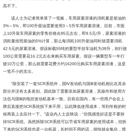
高不下。
该人士为记者简单算了一笔账，车用尿素溶液的消耗量是柴油的
3%～5%，即100升柴油需要使用3～5升车用尿素溶液。目前，市面
上10升装车用尿素的零售价格在85元左右，即8.5元/升，尿素溶液的
消耗量按照柴油的5%计算，那么每消耗100升柴油同时就需要消耗
42.5元的尿素溶液。假设标载55吨的重型半挂车油耗为38升，则行驶
100公里需要花16.2元左右来购买车用尿素。假设一辆重型车一年行
驶10万公里，那么就需要花费大约16200元购买车用尿素溶液，这是
一笔不小的支出。
“除安装了一套SCR系统外，国Ⅳ发动机与国Ⅲ发动机相比在其余
部分并没有太多差别。因此除了需要添加尿素溶液，其操作和使用方
法也与国Ⅲ的电控发动机基本一致。目前在国内，有一些用户会在上
牌后直接把SCR系统拆下来不用，以此降低使用成本，等到年检的时
候再装上去应付一下。”该业内人士反映说：“但我感觉好还是不要拆
掉SCR系统。虽然拆除SCR系统可以节省车用尿素的使用成本，但拆
下来的SCR系统也是一台机器，长时间不用的话，很快就会氧化，喷