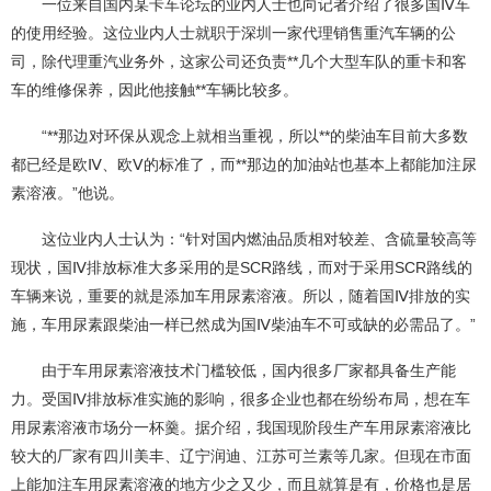
一位来自国内某卡车论坛的业内人士也向记者介绍了很多国Ⅳ车
的使用经验。这位业内人士就职于深圳一家代理销售重汽车辆的公
司，除代理重汽业务外，这家公司还负责**几个大型车队的重卡和客
车的维修保养，因此他接触**车辆比较多。
“**那边对环保从观念上就相当重视，所以**的柴油车目前大多数
都已经是欧Ⅳ、欧Ⅴ的标准了，而**那边的加油站也基本上都能加注尿
素溶液。”他说。
这位业内人士认为：“针对国内燃油品质相对较差、含硫量较高等
现状，国Ⅳ排放标准大多采用的是SCR路线，而对于采用SCR路线的
车辆来说，重要的就是添加车用尿素溶液。所以，随着国Ⅳ排放的实
施，车用尿素跟柴油一样已然成为国Ⅳ柴油车不可或缺的必需品了。”
由于车用尿素溶液技术门槛较低，国内很多厂家都具备生产能
力。受国Ⅳ排放标准实施的影响，很多企业也都在纷纷布局，想在车
用尿素溶液市场分一杯羹。据介绍，我国现阶段生产车用尿素溶液比
较大的厂家有四川美丰、辽宁润迪、江苏可兰素等几家。但现在市面
上能加注车用尿素溶液的地方少之又少，而且就算是有，价格也是居