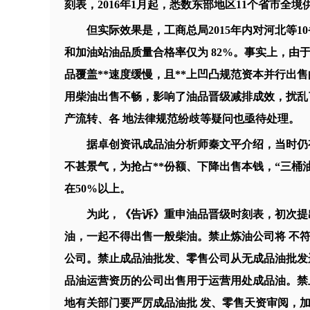
刻表，2016年1月起，悉数东部地区11个省市全
但实际效果是，工商总局2015年内对河北等1
和加油站油品质量合格率仅为 82%。事实上，由
品覆盖**速度缓慢，且**上凹凸规范资本并行出
用柴油出售不畅，影响了油品晋级减排成效，扰乱
产流转、各 地法律规范纷歧等疑问也亟待处理。
据卓创资讯成品油分析师秦文平介绍，当时仍有
不甚景气，为抢占**份额、下降出售本钱，“三桶
在50%以上。
为此，《告诉》重申油品晋级时刻表，初次提出
油，一起不得出售一般柴油。禁止炼油公司将 不
公司。禁止成品油批发、零售公司从无成品油批发
品油运营资历的公司出售用于运营用处成品油。禁
地有关部门要严厉成品油批 发、零售天资审阅，