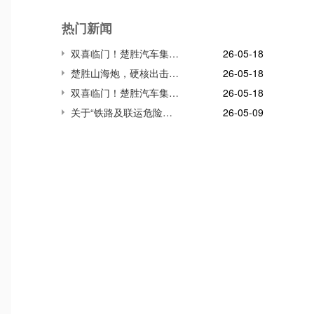
热门新闻
双喜临门！楚胜汽车集团连获市、区两级高质量发展殊荣，董事长董鸣勇荣获突出贡献企业家称号
26-05-18
楚胜山海炮，硬核出击!雪域高原生命防线，我们并肩守护!
26-05-18
双喜临门！楚胜汽车集团连获市、区两级高质量发展殊荣，董事长董鸣勇荣获突出贡献企业家称号
26-05-18
关于“铁路及联运危险货物储运装备关键技术与应用”项目
26-05-09