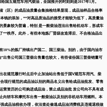
境供给国五规范车用汽柴油，全国推开的时刻则是2017年1月。
0省（区）的成品油质量会集抽检结果显现，成品油样品合格率
于本钱的添加，**对高品质油品的接受才能较为低下，高质量油
售的景象较为普遍，特别 是一般柴油违法出售给机动车，形成车
了**秩序。此外，有些本地炼厂晋级改造滞后、不合格油品出
10%的炼厂持续出产国二、国三柴油。别的，由于国内油市
油”出售公司国三普柴出售量也较大，有些省份国三普柴销量可
在规范履行时点后中止加油站出售低于国Ⅴ规范车用汽、柴
符合现行规范的成品油以别的商品名义出售给成品油批发、零售
运营资历的公司购进成品油，禁止成品油批 发公司向不具有成
止向轿车和摩托车出售一般柴油以及别的非机动车用燃料。本
加强成品油税收办理，依法查处偷逃成品油消费税及违规退税做