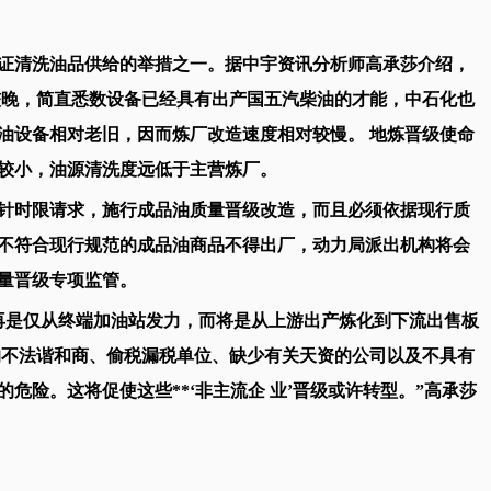
清洗油品供给的举措之一。据中宇资讯分析师高承莎介绍，
较晚，简直悉数设备已经具有出产国五汽柴油的才能，中石化也
油设备相对老旧，因而炼厂改造速度相对较慢。 地炼晋级使命
较小，油源清洗度远低于主营炼厂。
时限请求，施行成品油质量晋级改造，而且必须依据现行质
不符合现行规范的成品油商品不得出厂，动力局派出机构将会
量晋级专项监管。
是仅从终端加油站发力，而将是从上游出产炼化到下流出售板
上的不法谐和商、偷税漏税单位、缺少有关天资的公司以及不具有
危险。这将促使这些**‘非主流企 业’晋级或许转型。”高承莎