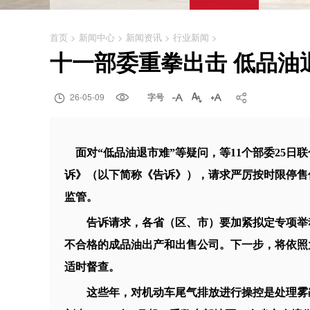
首页
>
新闻中心
>
新闻资讯
>
行业新闻
>
十一部委重拳出击 低品油

26-05-09

字号




面对“低品油退市难”等疑问，等11个部委25日
诉》（以下简称《告诉》），请求严厉按时限停售
监管。
告诉请求，各省（区、市）要加紧拟定专项举动
不合格的成品油出产和出售公司。下一步，将依照
适时督查。
这些年，对机动车尾气排放进行操控是处理雾霾