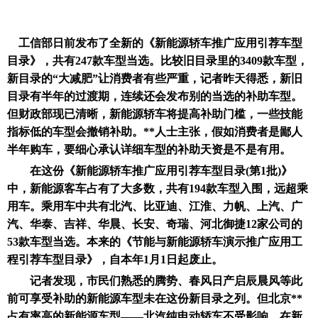
工信部日前发布了全新的《新能源轿车推广应用引荐车型
目录》，共有247款车型当选。比较旧目录里的3409款车型，
新目录的“大减肥”让消费者有些严重，记者昨天得悉，新旧
目录有半年的过渡期，连续还会发布别的当选的补助车型。
但财政部现已清晰，新能源轿车将提高补助门槛，一些技能
指标低的车型会撤销补助。**人士主张，假如消费者是鄙人
半年购车，要细心承认详细车型的补助天资是不是有用。
在这份《新能源轿车推广应用引荐车型目录(第1批)》
中，新能源客车占有了大多数，共有194款车型入围，远超乘
用车。乘用车中共有北汽、比亚迪、江淮、力帆、上汽、广
汽、华泰、吉祥、华晨、长安、奇瑞、河北御捷12家公司的
53款车型当选。本来的《节能与新能源轿车演示推广应用工
程引荐车型目录》，自本年1月1日起废止。
记者发现，市民们熟悉的腾势、春风日产启辰晨风等此
前可享受补助的新能源车型未在这份新目录之列。但北京**
占有率高的新能源车型——北汽纯电动轿车不受影响。在新