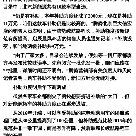
目录中，北汽新能源共有10款车型当选。
“仍是有补助，本年补助力度还涨了2000元，现在是补助
11万元，咱们这款车补助仍是比较高的。”腾势北京巨大信宏
店的销售人员表明，由于腾势续航路程长，补助额度按新规
范有所提高。启辰晨风4S店的销售人员也通知记者：“补助没
变，和当地两级补助共9万元。”
“由于厂家太多，目录会连续发放，假如等一切厂家都凑
齐再发布比较耽误事。先审阅完一批先发一批，咱们应该在
**批里，详细时间还不明白。”腾势营销部有关负责人昨天向
记者表明，购车补助不受影响，新旧方针会无缝对接。
补助力度明后年下调两成
虽然各家车企都削尖了脑袋想要挤进补助的“大门”，但
对新能源轿车的补助力度正在逐步退坡。
从2016年开端，可以享受补助的纯电动乘用车的续航路
程门槛从80公里提高到了100公里，但补助规范比较2015年的
规范并非一致下调，而是有升有降，然后鼓舞长续航路程车
型的开展。