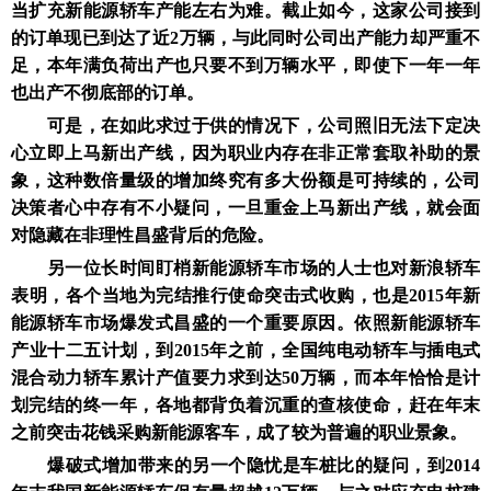
当扩充新能源轿车产能左右为难。截止如今，这家公司接到
的订单现已到达了近2万辆，与此同时公司出产能力却严重不
足，本年满负荷出产也只要不到万辆水平，即使下一年一年
也出产不彻底部的订单。
可是，在如此求过于供的情况下，公司照旧无法下定决
心立即上马新出产线，因为职业内存在非正常套取补助的景
象，这种数倍量级的增加终究有多大份额是可持续的，公司
决策者心中存有不小疑问，一旦重金上马新出产线，就会面
对隐藏在非理性昌盛背后的危险。
另一位长时间盯梢新能源轿车市场的人士也对新浪轿车
表明，各个当地为完结推行使命突击式收购，也是2015年新
能源轿车市场爆发式昌盛的一个重要原因。依照新能源轿车
产业十二五计划，到2015年之前，全国纯电动轿车与插电式
混合动力轿车累计产值要力求到达50万辆，而本年恰恰是计
划完结的终一年，各地都背负着沉重的查核使命，赶在年末
之前突击花钱采购新能源客车，成了较为普遍的职业景象。
爆破式增加带来的另一个隐忧是车桩比的疑问，到2014