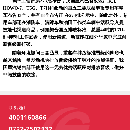
截**工信部第273批布告，我国重汽已有改装厂采用
HOWO-7、T5G、T7H和豪瀚的国五二类底盘申报专用车整
车布告33个，并有18个布告正 在274批公示中。除此之外，专
用车部还在消防车、清障车和油田工作类车辆中活跃导入曼
技能七渠道商品，例如契合国五排放标准，总重44吨的T7H-
8×4特种工作底盘，使用新渠道、新技能在细分**域中完成创
新晋级新打破。
随着环境疑问日益凸显，重柴车排放标准晋级的脚步也
越来越快，曼发动机为排放晋级供给了强壮的技能保证。我
国重汽销售部正使用这一无穷优势活跃应对排放晋级，做好
**与技能的联接。
联系我们
4001160866
0722-7502132