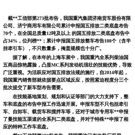
截**工信部第273批布告，我国重汽集团济南货车股份有限
公司、济宁商用车有限公司累计申报国五排放二类底盘布告
70个，在全国总质量12吨及以上 的国五排放二类底盘布告中
占34%，位列榜**；累计申报国五排放整车布告108个（含半
挂牵引车），不只数量多，掩盖规模也十分广。
据了解，在本年的上海车展中，我国重汽全系列柴油国
五商品惊艳露脸，凸显MC系列发动机强壮的技能优势，导致
广泛重视。为活跃应对国五排放法规的施行，自2014年起，
我国重汽销售部就依据要点区域反应，按照紧迫程度分三个
批次提交了新车型布告需要。
在技能基地策划、规划和认证等部门的大力支持下，整
车和底盘的布告申报工作迅速开展。申报车型不只包括牵引
车、自卸车、载货车和搅拌车等，还对于城市专用车**申报
了曼技能五渠道的全系列二类底盘，并对于特殊**申报了相
应的特种工作车底盘。