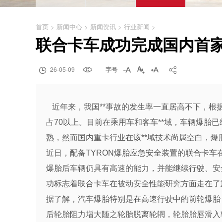
首页
>
新闻中心
>
新闻资讯
>
行业新闻
>
联合卡车成功完成国内首

26-05-09

字号




近年来，我国**事故的发生率一直居高不下，根据
占70
以上。目前在乘用车和客车**域，车辆爆胎已
熟，然而国内重卡行业在该**域技术尚属空白，爆
近日，配备TYRON爆胎应急安全装置的联合卡车在
爆胎后车辆仍具有高速的能力，并能继续行驶、安
功标志着联合卡车在被动安全性能研究方面走在了
据了解，汽车爆胎特别是在高速行驶中的前轮爆胎
后轮胎阻力增大随之轮胎脱离轮辋，轮胎胎唇滑入