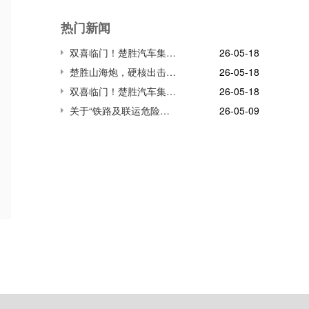
热门新闻
双喜临门！楚胜汽车集团连获市、区两级高质量发展殊荣，董事长董鸣勇荣获突出贡献企业家称号
26-05-18
楚胜山海炮，硬核出击!雪域高原生命防线，我们并肩守护!
26-05-18
双喜临门！楚胜汽车集团连获市、区两级高质量发展殊荣，董事长董鸣勇荣获突出贡献企业家称号
26-05-18
关于“铁路及联运危险货物储运装备关键技术与应用”项目
26-05-09