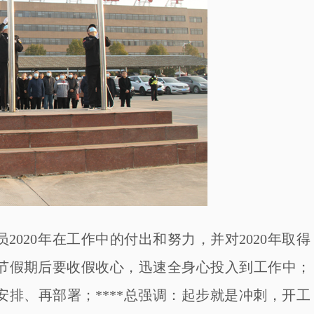
员2020年在工作中的付出和努力，并对2020年取得
节假期后要收假收心，迅速全身心投入到工作中；
再安排、再部署；
****总强调：起步就是冲刺，开工