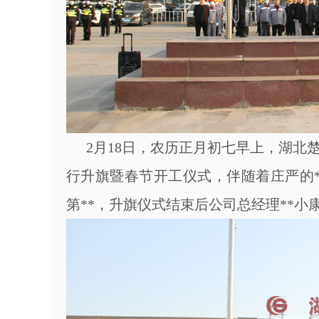
2
月18日
，农历正月初七早上，湖北
行升旗暨春节开工仪式，伴随着庄严的*
第**，升旗仪式结束后公司总经理**