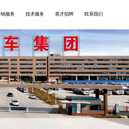
营销服务
技术服务
英才招聘
联系我们