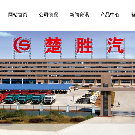
网站首页
公司慨况
新闻资讯
产品中心