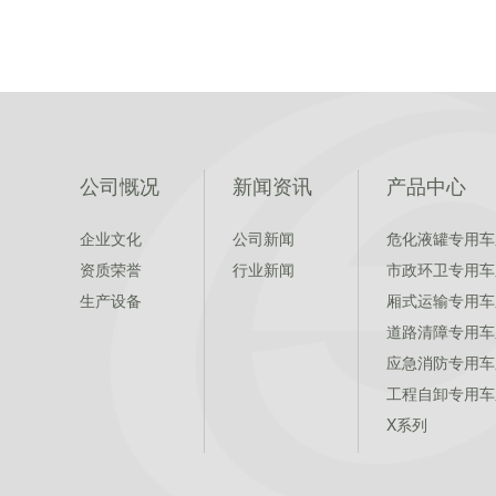
公司慨况
新闻资讯
产品中心
企业文化
公司新闻
危化液罐专用车
资质荣誉
行业新闻
市政环卫专用车
生产设备
厢式运输专用车
道路清障专用车
应急消防专用车
工程自卸专用车
X系列