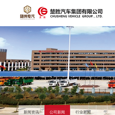
新闻资讯
公司新闻
行业新闻