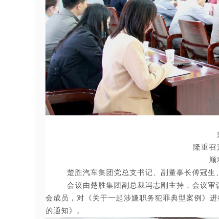
隆重召
顺
楚胜汽车集团党总支书记、副董事长傅冠生
会议由楚胜集团副总裁冯志刚主持，会议审
会成员
，
对《关于一起涉嫌职务犯罪典型案例》进
的通知》。